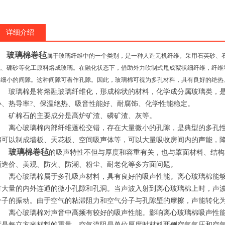
详细介绍
玻璃棉卷毡
属于玻璃纤维中的一个类别，是一种人造无机纤维。采用石英砂、
碱、硼砂等化工原料熔成玻璃。在融化状态下，借助外力吹制式甩成絮状细纤维，纤维
多细小的间隙。这种间隙可看作孔隙。因此，玻璃棉可视为多孔材料，具有良好的绝热
玻璃棉是将熔融玻璃纤维化，形成棉状的材料，化学成分属玻璃类，是一
小、热导率?、保温绝热、吸音性能好、耐腐饰、化学性能稳定。
矿棉石的主要成分是高炉矿渣、磷矿渣、灰等。
离心玻璃棉内部纤维蓬松交错，存在大量微小的孔隙，是典型的多孔性
棉可以制成墙板、天花板、空间吸声体等，可以大量吸收房间内的声能，
玻璃棉卷毡
的吸声特性不但与厚度和容重有关，也与罩面材料、结构
顾造价、美观、防火、防潮、粉尘、耐老化等多方面问题。
离心玻璃棉属于多孔吸声材料，具有良好的吸声性能。离心玻璃棉能够
有大量的内外连通的微小孔隙和孔洞。当声波入射到离心玻璃棉上时，声
分子的振动。由于空气的粘滞阻力和空气分子与孔隙壁的摩擦，声能转化
离心玻璃棉对声音中高频有较好的吸声性能。影响离心玻璃棉吸声性能
度是每立方米材料的重量。空气流阻是单位厚度时材料两侧空气气压和空