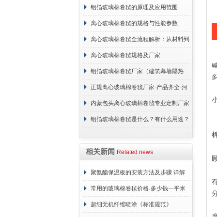
说明
铝箔玻璃棉卷毡的原理及应用范围
离心玻璃棉卷毡的规格与性能参数
离心玻璃棉卷毡全流程解析：从材料到
施工
离心玻璃棉卷毡规格及厂家
铝箔玻璃棉卷毡厂家（建筑幕墙隔热
棉）
正规离心玻璃棉卷毡厂家-产品齐全-河
北建峰保温材料有限公司
内蒙包头离心玻璃棉卷毡专业定制厂家
铝箔玻璃棉卷毡是什么？有什么用途？
相关新闻
Related news
聚氨酯保温板的安装方法及步骤 详解
常用的玻璃棉卷毡价格-多少钱一平米
超细无机纤维喷涂《标准规范》