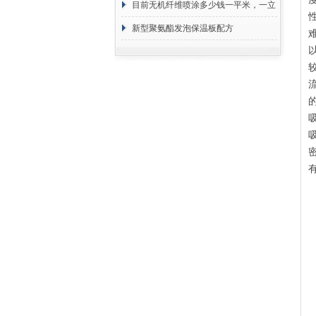
目前无机纤维喷涂多少钱一平米，一立
方 价格计算
新型聚氨酯发泡保温板配方
有