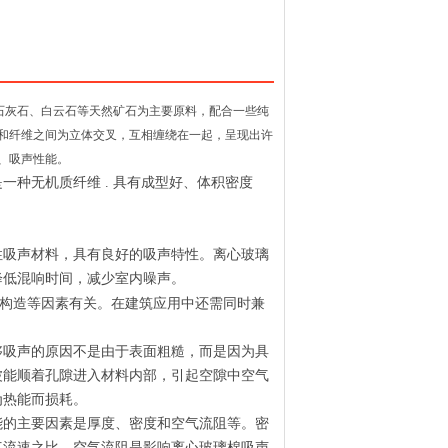
石灰石、白云石等天然矿石为主要原料，配合一些纯
和纤维之间为立体交叉，互相缠绕在一起，呈现出许
、吸声性能。
种无机质纤维 . 具有成型好、体积密度
吸声材料，具有良好的吸声特性。离心玻璃
降低混响时间，减少室内噪声。
构造等因素有关。在建筑应用中还需同时兼
吸声的原因不是由于表面粗糙，而是因为具
波能顺着孔隙进入材料内部，引起空隙中空气
为热能而损耗。
的主要因素是厚度、密度和空气流阻等。密
气流速之比。空气流阻是影响离心玻璃棉吸声