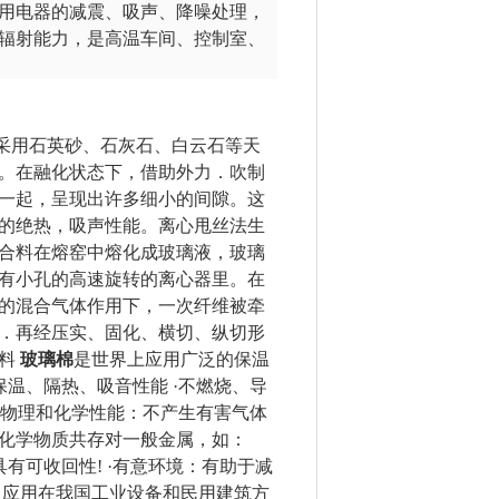
用电器的减震、吸声、降噪处理，
辐射能力，是高温车间、控制室、
。采用石英砂、石灰石、白云石等天
。在融化状态下，借助外力．吹制
一起，呈现出许多细小的间隙。这
的绝热，吸声性能。离心甩丝法生
合料在熔窑中熔化成玻璃液，玻璃
有小孔的高速旋转的离心器里。在
的混合气体作用下，一次纤维被牵
．再经压实、固化、横切、纵切形
料
玻璃棉
是世界上应用广泛的保温
保温、隔热、吸音性能 ·不燃烧、导
好的物理和化学性能：不产生有害气体
化学物质共存对一般金属，如：
有可收回性! ·有意环境：有助于减
广泛应用在我国工业设备和民用建筑方