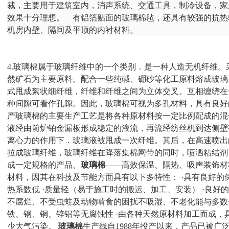
裁，主要用于建筑室内，消声系统、交通工具，制冷设备，家
效果十分理想。 有铝箔贴面的玻璃棉毡，还具有较强的抗热
机房内壁、隔间及平顶的内衬材料。
4.玻璃棉属于玻璃纤维中的一个类别．是一种人造无机纤维
然矿石为主要原料。配合一些纯碱、硼砂等化工原料熔成玻璃
式甩成絮状细纤维，纤维和纤维之间为立体交叉。互相缠绕在
种间隙可看作孔隙。因此，玻璃棉可视为多孔材料，具有良好
产玻璃棉的主要生产工艺是将各种原材料按一定比例配成的混
液经由前炉铂金漏板形成稳定的液流，再流经纺丝机到达侧壁
离心力的作用下．玻璃液被甩成一次纤维。其后，在高速喷出
拉成玻璃纤维，玻璃纤维在降落集棉网带的同时，喷洒粘结剂
成一定规格的产品。
玻璃棉
——高效保温、隔热、吸声装饰材
材料，因其在科技及节能方面具有以下多特性：
·具有良好的
热系数低 ·质量轻（易于施工时的搬运、加工、安装） ·良
不腐烂、不受虫蛀及动物啃食的困扰不吸湿、不老化能与多数
铁、钢、铜、锌铝等无腐蚀性 ·由各种天然原材料加工而成，具
少大气污染。
玻璃棉
生产线自
1988年投产以来，产品已被