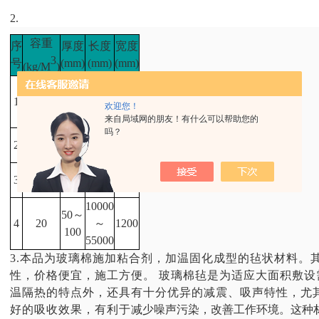
2.
容重
序
厚度
长度
宽度
3
号
(mm)
(mm)
(mm)
(kg/M
)
10000
50～
1
10
～
1200
欢迎您！
150
55000
来自局域网的朋友！有什么可以帮助您的
吗？
50～
2
12
11000
1200
100
50～
3
16
55000
1200
100
10000
50～
4
20
～
1200
100
55000
3.
本品为玻璃棉施加粘合剂，加温固化成型的毡状材料。
性，价格便宜，施工方便。
玻璃棉毡是为适应大面积敷设
温隔热的特点外，还具有十分优异的减震、吸声特性，尤
好的吸收效果，有利于
减少噪声污染，改善工作环境。这种