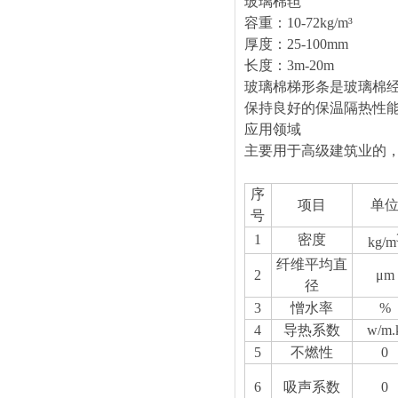
玻璃棉毡
容重：
10-72kg/m³
厚度：
25-100mm
长度：
3
玻璃棉梯形条是玻璃棉
保持良好的保温隔热性
应用领域
主要用于高级建筑业的
序
项目
单
号
1
密度
kg/m
纤维平均直
2
μm
径
3
憎水率
%
4
导热系数
w/m.
5
不燃性
0
6
吸声系数
0