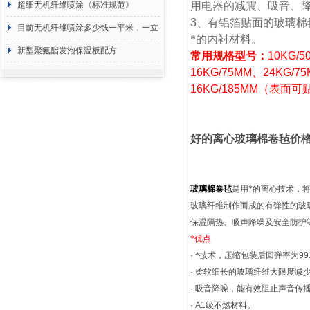
超细无机纤维喷涂《标准规范》
用电器的减震、吸音、
3
、有铝箔贴面的玻璃棉
目前无机纤维喷涂多少钱一平米，一立
*的内衬材料。
方 价格计算
新型聚氨酯发泡保温板配方
常用规格型号：
10KG
/5
16KG
/75MM
、
24KG
/7
16KG
/185MM
（表面可
好的离心玻璃棉卷毡价
玻璃棉卷毡
是用*的离心技术，
玻璃纤维制作而成的有弹性的玻
保温隔热、吸声降噪及安全防护
*优点
·
*技术，压缩包装后回弹率为
99
·
柔软细长的玻璃纤维大限度减
·
吸音降噪，能有效阻止声音传
· A1
级不燃材料。