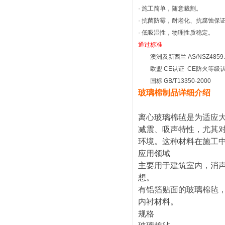
·
施工简单，随意裁割。
·
抗菌防霉，耐老化、抗腐蚀保
·
低吸湿性，物理性质稳定。
通过标准
澳洲及新西兰
AS/NSZ4859
欧盟
CE
认证
CE
防火等级
国标
GB/T13350-2000
玻璃棉制品详细介绍
离心玻璃棉毡是为适应
减震、吸声特性，尤其
环境。这种材料在施工
应用领域
主要用于建筑室内，消
想。
有铝箔贴面的玻璃棉毡
内衬材料。
规格