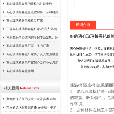
离心玻璃棉卷毡的规格与性能参数
离心玻璃棉卷毡全流程解析：从材料到
施工
离心玻璃棉卷毡规格及厂家
详细介绍
正规离心玻璃棉卷毡厂家-产品齐全-河
好的离心玻璃棉卷毡价
北建峰保温材料有限公司
内蒙包头离心玻璃棉卷毡专业定制厂家
离心玻璃棉卷毡厂家（实力厂家）
离心玻璃棉毡是为适应大面积敷
离心玻璃棉卷毡厂家简介及其发展概述
这种材料在施工中还可根据需要
有铝箔贴面的玻璃棉卷毡，
离心玻璃棉卷毡厂家简介及行业信息汇
外形整洁美观，具有较强的
总
离心玻璃棉卷毡作用
保温棉
隔热棉
金属屋面
相关新闻
Related news
1
、离心玻璃棉毡是为适
的减震、吸音特性，尤
聚氨酯保温板的安装方法及步骤 详解
作环境。
常用的玻璃棉卷毡价格-多少钱一平米
2
、这种材料在施工中还