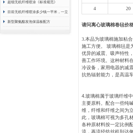
超细无机纤维喷涂《标准规范》
4
20
目前无机纤维喷涂多少钱一平米，一立
方 价格计算
新型聚氨酯发泡保温板配方
请问离心玻璃棉卷毡价
3.
本品为玻璃棉施加粘合
施工方便。 玻璃棉毡
优异的减震、吸声特性
善工作环境。这种材料
冷设备，家用电器的减
抗热辐射能力，是高温
4.
玻璃棉属于玻璃纤维中
主要原料。配合一些纯
维，纤维和纤维之间为
此，玻璃棉可视为多孔
各种原材料按一定比例
流，再流经纺丝机到达