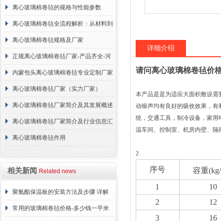
离心玻璃棉卷毡的规格与性能参数
离心玻璃棉卷毡全流程解析：从材料到
施工
离心玻璃棉卷毡规格及厂家
详细介绍
正规离心玻璃棉卷毡厂家-产品齐全-河
请问离心玻璃棉卷毡价
北建峰保温材料有限公司
内蒙包头离心玻璃棉卷毡专业定制厂家
离心玻璃棉卷毡厂家（实力厂家）
本产品是是为适应大面积敷设需
离心玻璃棉卷毡厂家简介及其发展概述
动噪声均有良好的吸收效果，有
统，交通工具，制冷设备，家用
离心玻璃棉卷毡厂家简介及行业信息汇
温车间、控制室、机房内壁、隔间及平顶*
总
离心玻璃棉卷毡作用
2.
序号
容重(kg
相关新闻
Related news
1
10
聚氨酯保温板的安装方法及步骤 详解
2
12
常用的玻璃棉卷毡价格-多少钱一平米
3
16