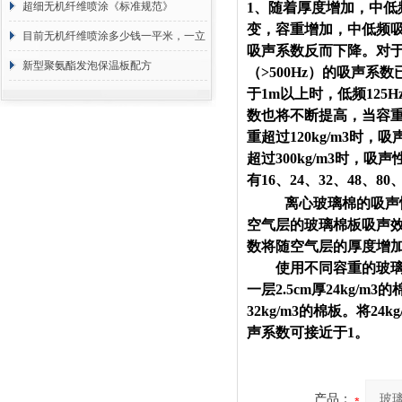
超细无机纤维喷涂《标准规范》
1、随着厚度增加，中低
变，容重增加，中低频
目前无机纤维喷涂多少钱一平米，一立
吸声系数反而下降。对于厚
方 价格计算
新型聚氨酯发泡保温板配方
（>500Hz）的吸声
于1m以上时，低频12
数也将不断提高，当容重接近1
重超过120kg/m3
超过300kg/m3时，吸
有16、24、32、48、80
离心玻璃棉的吸声
空气层的玻璃棉板吸声
数将随空气层的厚度增
使用不同容重的玻璃棉
一层2.5cm厚24kg/m
32kg/m3的棉板。将
声系数可接近于1。
产品：