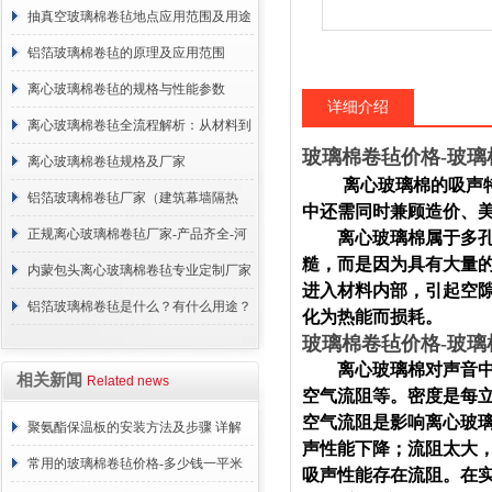
抽真空玻璃棉卷毡地点应用范围及用途
说明
铝箔玻璃棉卷毡的原理及应用范围
离心玻璃棉卷毡的规格与性能参数
详细介绍
离心玻璃棉卷毡全流程解析：从材料到
玻璃棉卷毡价格-玻璃
施工
离心玻璃棉卷毡规格及厂家
离心玻璃棉的吸声特
铝箔玻璃棉卷毡厂家（建筑幕墙隔热
中还需同时兼顾造价、
棉）
正规离心玻璃棉卷毡厂家-产品齐全-河
离心玻璃棉属于多孔吸
糙，而是因为具有大量
北建峰保温材料有限公司
内蒙包头离心玻璃棉卷毡专业定制厂家
进入材料内部，引起空
铝箔玻璃棉卷毡是什么？有什么用途？
化为热能而损耗。
玻璃棉卷毡价格-玻璃
离心玻璃棉对声音中高
相关新闻
Related news
空气流阻等。密度是每
空气流阻是影响离心玻璃
聚氨酯保温板的安装方法及步骤 详解
声性能下降；流阻太大
常用的玻璃棉卷毡价格-多少钱一平米
吸声性能存在流阻。在