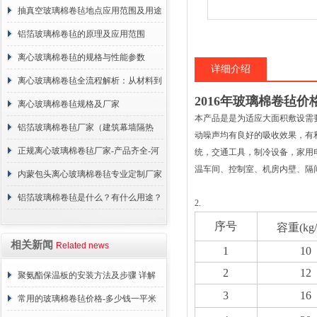
抽真空玻璃棉卷毡地点应用范围及用途
说明
铝箔玻璃棉卷毡的原理及应用范围
离心玻璃棉卷毡的规格与性能参数
详细介绍
离心玻璃棉卷毡全流程解析：从材料到
2016年玻璃棉卷毡价
施工
离心玻璃棉卷毡规格及厂家
本产品是是为适应大面积敷设需
铝箔玻璃棉卷毡厂家（建筑幕墙隔热
动噪声均有良好的吸收效果，有
棉）
正规离心玻璃棉卷毡厂家-产品齐全-河
统，交通工具，制冷设备，家用
温车间、控制室、机房内壁、隔间及平顶*
北建峰保温材料有限公司
内蒙包头离心玻璃棉卷毡专业定制厂家
铝箔玻璃棉卷毡是什么？有什么用途？
2.
序号
容重(kg
相关新闻
Related news
1
10
2
12
聚氨酯保温板的安装方法及步骤 详解
3
16
常用的玻璃棉卷毡价格-多少钱一平米