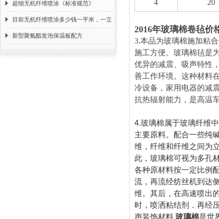
4
20
超细无机纤维喷涂《标准规范》
目前无机纤维喷涂多少钱一平米，一立
2016年玻璃棉卷毡价
方 价格计算
新型聚氨酯发泡保温板配方
3.
本品为玻璃棉施加粘合
施工方便。玻璃棉毡是
优异的减震、吸声特性
善工作环境。这种材料
冷设备，家用电器的减
抗热辐射能力，是高温
4.
玻璃棉属于玻璃纤维中
主要原料。配合一些纯
维，纤维和纤维之间为
此，玻璃棉可视为多孔
各种原材料按一定比例
流，再流经纺丝机到达
维。其后，在高速喷出
时，喷洒粘结剂．再经
声装饰材料
玻璃棉
是世