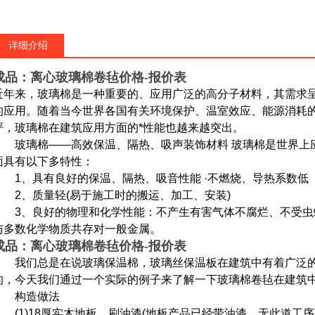
详细介绍
成品：离心玻璃棉卷毡价格-报价表
近年来，玻璃棉是一种重要的、应用广泛的高分子材料，其需求
的应用。随着当今世界各国有关环境保护、温室效应、能源消耗
严，玻璃棉在建筑应用方面的*性能也越来越突出。
玻璃棉——高效保温、隔热、吸声装饰材料 玻璃棉是世界上
面具有以下多特性：
1、具有良好的保温、隔热、吸音性能 ·不燃烧、导热系数低
2、质量轻(易于施工时的搬运、加工、安装)
3、良好的物理和化学性能：不产生有害气体不腐烂、不受虫
与多数化学物质共存对一般金属。
成品：离心玻璃棉卷毡价格-报价表
我们总是在说玻璃保温棉，玻璃丝保温板在建筑中有着广泛的
的，今天我们通过一个实际的例子来了解一下玻璃棉卷毡在建筑
构造做法
(1)18厚实木地板，刷油漆(地板产品已经带油漆，无此道工序