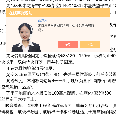
(2)46X46木龙骨中距400(架空用40X40X18木垫块垫平中距4
横撑满刷防腐剂)中填40厚干焦渣隔音层。厂家木龙骨及木地板
施工工艺
欢迎您！
根据本工程的特点，从质量、工期的要求，现场施工条件及作
来自局域网的朋友！有什么可以帮助您的
吗？
毕并达到强度后进行如下工序的施工：
(1)放线钻眼：按照按照图纸设计标出龙骨木的位置，测出予埋
60-100mm，间距800mm,行距400mm。
(2)予埋螺栓：用非水性黏合剂与水泥固定，予埋螺栓上平必
(3)龙骨用螺栓固定，螺栓规格Ф8×130～150
㎜
，纵横
间距40
垫块找平，双向垫块打胶，用
4#
钉子固定。
(4)在龙骨间填焦渣层40厚。
(5)安装18
㎜
厚面板
(
自带油漆)，先铺一层防潮膜，然后安装
(6)透气孔：木地板两边每4米一组，规格为直径20的6个圆
下空气流畅、温度*。
(7)用同地面的木地板安装100高木踢脚。在墙体根部每500
螺丝固定于木楔子上。
吸音墙面、顶棚本工程音乐教室墙面、地面为穿孔胶合板，具
玻璃棉毯，玻璃棉卷毡，玻璃棉纤维板和卷毯适用于建筑物的隔