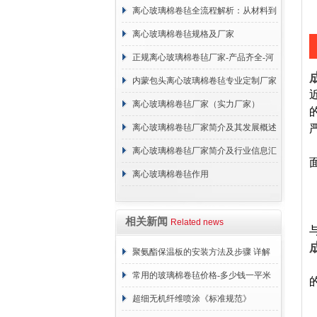
离心玻璃棉卷毡全流程解析：从材料到
施工
离心玻璃棉卷毡规格及厂家
正规离心玻璃棉卷毡厂家-产品齐全-河
北建峰保温材料有限公司
内蒙包头离心玻璃棉卷毡专业定制厂家
离心玻璃棉卷毡厂家（实力厂家）
离心玻璃棉卷毡厂家简介及其发展概述
离心玻璃棉卷毡厂家简介及行业信息汇
总
离心玻璃棉卷毡作用
相关新闻
Related news
聚氨酯保温板的安装方法及步骤 详解
常用的玻璃棉卷毡价格-多少钱一平米
超细无机纤维喷涂《标准规范》