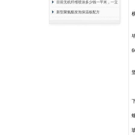
目前无机纤维喷涂多少钱一平米，一立
方 价格计算
新型聚氨酯发泡保温板配方