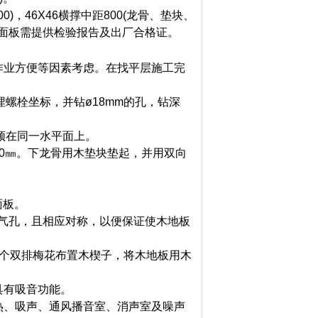
00)，46X46横撑中距800(龙骨、垫块、
、面板需提供检验报告及出厂合格证。
业方便等因素考虑。在找平层施工完
螺栓坐标，并钻ø18mm的孔，钻深
须在同一水平面上。
0
㎜
。下龙骨用木垫块垫起，并用双向
面板。
透气孔，且相应对称，以便保证使木地板
一个双排梅花布置木楔子，将木地板用木
有吸音功能。
热、吸声、通风播音室、消声室及噪声