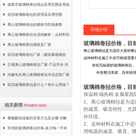
抽真空玻璃棉卷毡地点应用范围及用途
说明
铝箔玻璃棉卷毡的原理及应用范围
离心玻璃棉卷毡的规格与性能参数
详细介绍
离心玻璃棉卷毡全流程解析：从材料到
玻璃棉卷毡价格，目
施工
离心玻璃棉卷毡规格及厂家
离心玻璃棉毡是为适应大面积敷
铝箔玻璃棉卷毡厂家（建筑幕墙隔热
这种材料在施工中还可根据需要
棉）
正规离心玻璃棉卷毡厂家-产品齐全-河
有铝箔贴面的玻璃棉卷毡，
外形整洁美观，具有较强的
北建峰保温材料有限公司
内蒙包头离心玻璃棉卷毡专业定制厂家
铝箔玻璃棉卷毡是什么？有什么用途？
玻璃棉卷毡价格，目
保温棉
隔热棉
金属屋面
1
、离心玻璃棉毡是为适
相关新闻
Related news
的减震、吸音特性，尤
作环境。
聚氨酯保温板的安装方法及步骤 详解
2
、这种材料在施工中还
常用的玻璃棉卷毡价格-多少钱一平米
用电器的减震、吸音、