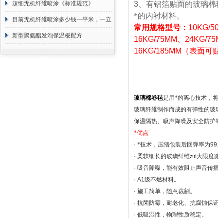
超细无机纤维喷涂《标准规范》
3
、有铝箔贴面的玻璃棉
*的内衬材料。
目前无机纤维喷涂多少钱一平米，一立
常用规格型号：
10KG
/5
方 价格计算
新型聚氨酯发泡保温板配方
16KG
/75MM
、
24KG
/7
16KG
/185MM
（表面可
玻璃棉卷毡
是用*的离心技术，
玻璃纤维制作而成的有弹性的玻
保温隔热、吸声降噪及安全防护
*优点
·
*技术，压缩包装后回弹率为
99
·
柔软细长的玻璃纤维zui大限
·
吸音降噪，能有效阻止声音传
· A1
级不燃材料。
·
施工简单，随意裁割。
·
抗菌防霉，耐老化、抗腐蚀保
·
低吸湿性，物理性质稳定。