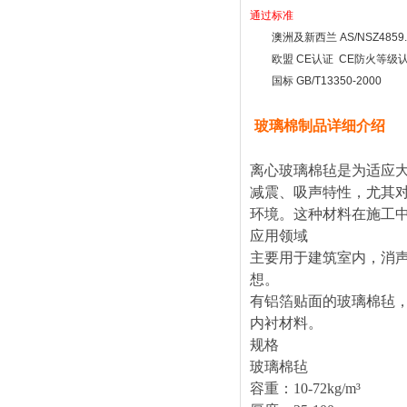
通过标准
澳洲及新西兰
AS/NSZ4859
欧盟
CE
认证
CE
防火等级
国标
GB/T13350-2000
玻璃棉制品详细介绍
离心玻璃棉毡是为适应
减震、吸声特性，尤其
环境。这种材料在施工
应用领域
主要用于建筑室内，消
想。
有铝箔贴面的玻璃棉毡
内衬材料。
规格
玻璃棉毡
容重：
10-72kg/m³