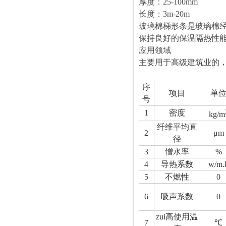
厚度：
25-100mm
长度：
3
玻璃棉梯形条是玻璃棉
保持良好的保温隔热性
应用领域
主要用于高级建筑业的
序
项目
单
号
1
密度
kg/m
纤维平均直
2
μm
径
3
憎水率
%
4
导热系数
w/m.
5
不燃性
0
6
吸声系数
0
zui高使用温
7
℃