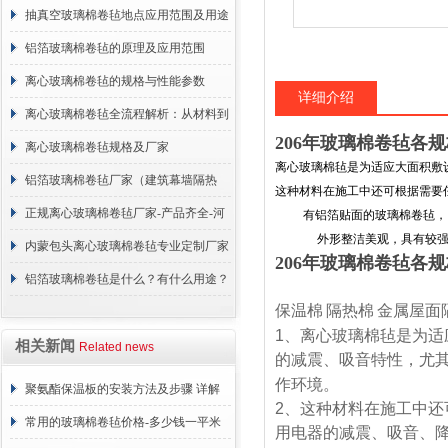
抽真空玻璃棉卷毡地点应用范围及用途
说明
铝箔玻璃棉卷毡的原理及应用范围
离心玻璃棉卷毡的规格与性能参数
详细介绍
离心玻璃棉卷毡全流程解析：从材料到
206年玻璃棉卷毡各
施工
离心玻璃棉卷毡规格及厂家
离心玻璃棉毡是为适应大面积敷
铝箔玻璃棉卷毡厂家（建筑幕墙隔热
这种材料在施工中还可根据需要
棉）
正规离心玻璃棉卷毡厂家-产品齐全-河
有铝箔贴面的玻璃棉卷毡，
外形整洁美观，具有较强的
北建峰保温材料有限公司
内蒙包头离心玻璃棉卷毡专业定制厂家
206年玻璃棉卷毡各
铝箔玻璃棉卷毡是什么？有什么用途？
保温棉
隔热棉
金属屋面
1
、离心玻璃棉毡是为适
相关新闻
Related news
的减震、吸音特性，尤
作环境。
聚氨酯保温板的安装方法及步骤 详解
2
、这种材料在施工中还
常用的玻璃棉卷毡价格-多少钱一平米
用电器的减震、吸音、