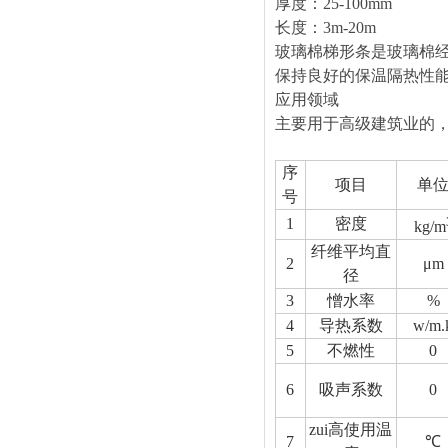
厚度：
25-100mm
长度：
3
玻璃棉梯形条是玻璃棉
保持良好的保温隔热性
应用领域
主要用于高级建筑业的
序
项目
单
号
1
密度
kg/m
纤维平均直
2
μm
径
3
憎水率
%
4
导热系数
w/m.
5
不燃性
0
6
吸声系数
0
zui高使用温
7
℃