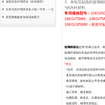
超细无机纤维喷涂《标准规范》
3
、有铝箔贴面的玻璃棉
*的内衬材料。
目前无机纤维喷涂多少钱一平米，一立
常用规格型号：
10KG
/5
方 价格计算
新型聚氨酯发泡保温板配方
16KG
/75MM
、
24KG
/7
16KG
/185MM
（表面可
玻璃棉卷毡
是用*的离心技术，
玻璃纤维制作而成的有弹性的玻
保温隔热、吸声降噪及安全防护
*优点
·
*技术，压缩包装后回弹率为
99
·
柔软细长的玻璃纤维zui大限
·
吸音降噪，能有效阻止声音传
· A1
级不燃材料。
·
施工简单，随意裁割。
·
抗菌防霉，耐老化、抗腐蚀保
·
低吸湿性，物理性质稳定。