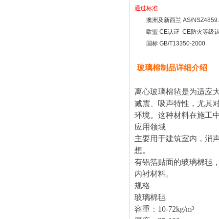
通过标准
澳洲及新西兰
AS/NSZ4859
欧盟
CE
认证
CE
防火等级
国标
GB/T13350-2000
玻璃棉制品详细介绍
离心玻璃棉毡是为适应
减震、吸声特性，尤其
环境。这种材料在施工
应用领域
主要用于建筑室内，消
想。
有铝箔贴面的玻璃棉毡
内衬材料。
规格
玻璃棉毡
容重：
10-72kg/m³