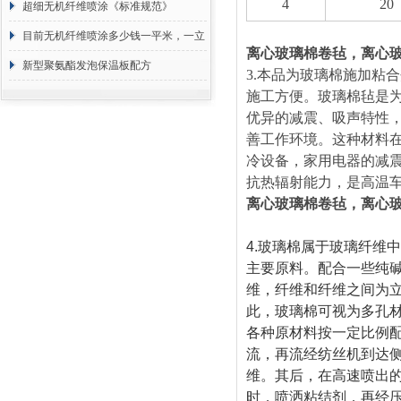
4
20
超细无机纤维喷涂《标准规范》
目前无机纤维喷涂多少钱一平米，一立
离心玻璃棉卷毡，离心
方 价格计算
新型聚氨酯发泡保温板配方
3.
本品为玻璃棉施加粘合
施工方便。玻璃棉毡是
优异的减震、吸声特性
善工作环境。这种材料
冷设备，家用电器的减
抗热辐射能力，是高温
离心玻璃棉卷毡，离心
4.
玻璃棉属于玻璃纤维中
主要原料。配合一些纯
维，纤维和纤维之间为
此，玻璃棉可视为多孔
各种原材料按一定比例
流，再流经纺丝机到达
维。其后，在高速喷出
时，喷洒粘结剂．再经