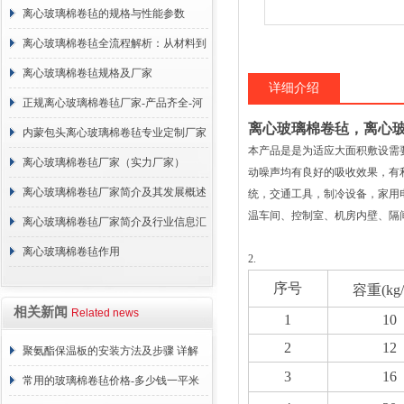
离心玻璃棉卷毡的规格与性能参数
离心玻璃棉卷毡全流程解析：从材料到
施工
离心玻璃棉卷毡规格及厂家
详细介绍
正规离心玻璃棉卷毡厂家-产品齐全-河
离心玻璃棉卷毡，离心
北建峰保温材料有限公司
内蒙包头离心玻璃棉卷毡专业定制厂家
本产品是是为适应大面积敷设需
离心玻璃棉卷毡厂家（实力厂家）
动噪声均有良好的吸收效果，有
离心玻璃棉卷毡厂家简介及其发展概述
统，交通工具，制冷设备，家用
温车间、控制室、机房内壁、隔间及平顶*
离心玻璃棉卷毡厂家简介及行业信息汇
总
离心玻璃棉卷毡作用
2.
序号
容重(kg
相关新闻
Related news
1
10
2
12
聚氨酯保温板的安装方法及步骤 详解
3
16
常用的玻璃棉卷毡价格-多少钱一平米