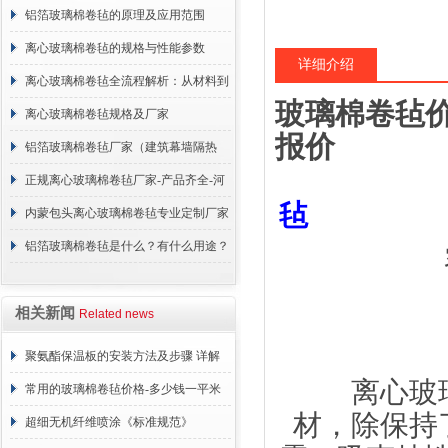
说明
铝箔玻璃棉卷毡的原理及应用范围
离心玻璃棉卷毡的规格与性能参数
详细介绍
离心玻璃棉卷毡全流程解析：从材料到
玻璃棉卷毡价
施工
离心玻璃棉卷毡规格及厂家
报价
铝箔玻璃棉卷毡厂家（建筑幕墙隔热
棉）
正规离心玻璃棉卷毡厂家-产品齐全-河
毡
北建峰保温材料有限公司
内蒙包头离心玻璃棉卷毡专业定制厂家
铝箔玻璃棉卷毡是什么？有什么用途？
相关新闻
Related news
聚氨酯保温板的安装方法及步骤 详解
离心玻璃
常用的玻璃棉卷毡价格-多少钱一平米
材，除保持
超细无机纤维喷涂《标准规范》