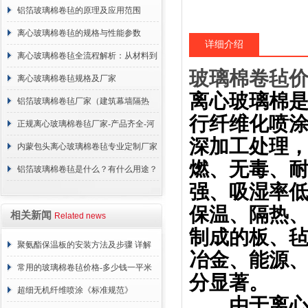
说明
铝箔玻璃棉卷毡的原理及应用范围
离心玻璃棉卷毡的规格与性能参数
详细介绍
离心玻璃棉卷毡全流程解析：从材料到
玻璃棉卷毡
施工
离心玻璃棉卷毡规格及厂家
离心玻璃棉
铝箔玻璃棉卷毡厂家（建筑幕墙隔热
行纤维化喷
棉）
正规离心玻璃棉卷毡厂家-产品齐全-河
深加工处理
北建峰保温材料有限公司
内蒙包头离心玻璃棉卷毡专业定制厂家
燃、无毒、
铝箔玻璃棉卷毡是什么？有什么用途？
强、吸湿率低
保温、隔热
相关新闻
Related news
制成的板、
聚氨酯保温板的安装方法及步骤 详解
冶金、能源
常用的玻璃棉卷毡价格-多少钱一平米
分显著。
超细无机纤维喷涂《标准规范》
由于离心玻