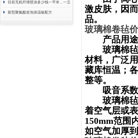
目前无机纤维喷涂多少钱一平米，一立
激皮肤，因而
方 价格计算
新型聚氨酯发泡保温板配方
品。
玻璃棉卷毡
产品用
玻璃棉毡、
材料，广泛
藏库恒温；
整等。
吸音系数
玻璃棉毡、
着空气层或表
150mm范
如空气加厚到