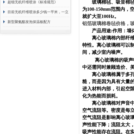
玻璃棉毡、吸音棉毡作
超细无机纤维喷涂《标准规范》
为100-150mm范围
目前无机纤维喷涂多少钱一平米，一立
就扩大至100Hz。
方 价格计算
新型聚氨酯发泡保温板配方
铝箔玻璃棉卷毡价格，
产品用途:作用：墙体
离心玻璃棉内部纤维蓬
特性。离心玻璃棉可以
间，减少室内噪声。
离心玻璃棉的吸声
中还需同时兼顾造价、
离心玻璃棉属于多孔吸
糙，而是因为具有大量
进入材料内部，引起空
化为热能而损耗。
离心玻璃棉对声音中高
空气流阻等。密度是每
空气流阻是影响离心玻璃
声性能下降；流阻太大
吸声性能存在流阻。在