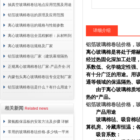
抽真空玻璃棉卷毡地点应用范围及用途
说明
铝箔玻璃棉卷毡的原理及应用范围
离心玻璃棉卷毡的规格与性能参数
详细介绍
离心玻璃棉卷毡全流程解析：从材料到
铝箔玻璃棉卷毡价格，
施工
离心玻璃棉卷毡规格及厂家
离心玻璃棉是将处于熔
铝箔玻璃棉卷毡厂家（建筑幕墙隔热
经过热固化深加工处理
棉）
正规离心玻璃棉卷毡厂家-产品齐全-河
系数低、化学稳定性强
有十分广泛的用途。用
北建峰保温材料有限公司
内蒙包头离心玻璃棉卷毡专业定制厂家
通等领域的保温隔热、
铝箔玻璃棉卷毡是什么？有什么用途？
由于离心玻璃棉质地柔
热的*产品。
铝箔玻璃棉卷毡价格，
相关新闻
Related news
产品用途
玻璃棉毡、吸音棉毡是
聚氨酯保温板的安装方法及步骤 详解
算机房、冷藏库恒温；
常用的玻璃棉卷毡价格-多少钱一平米
吸音系数：