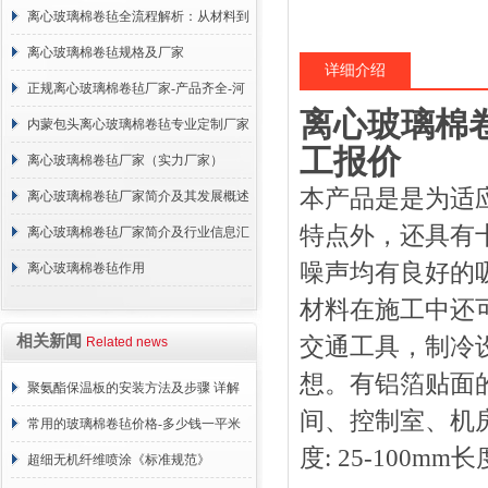
离心玻璃棉卷毡全流程解析：从材料到
施工
离心玻璃棉卷毡规格及厂家
详细介绍
正规离心玻璃棉卷毡厂家-产品齐全-河
离心玻璃棉
北建峰保温材料有限公司
内蒙包头离心玻璃棉卷毡专业定制厂家
工报价
离心玻璃棉卷毡厂家（实力厂家）
本产品是是为适
离心玻璃棉卷毡厂家简介及其发展概述
特点外，还具有
离心玻璃棉卷毡厂家简介及行业信息汇
噪声均有良好的
总
离心玻璃棉卷毡作用
材料在施工中还
相关新闻
交通工具，制冷
Related news
想。有铝箔贴面
聚氨酯保温板的安装方法及步骤 详解
间、控制室、机房内
常用的玻璃棉卷毡价格-多少钱一平米
度: 25-100mm长
超细无机纤维喷涂《标准规范》