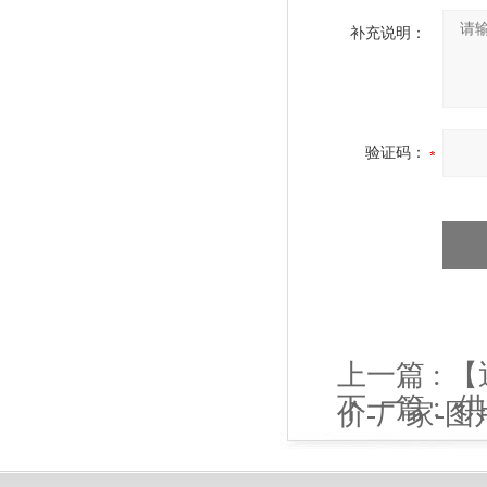
补充说明：
验证码：
上一篇 :
【
下一篇 :
供
价-厂家-图
计算公式