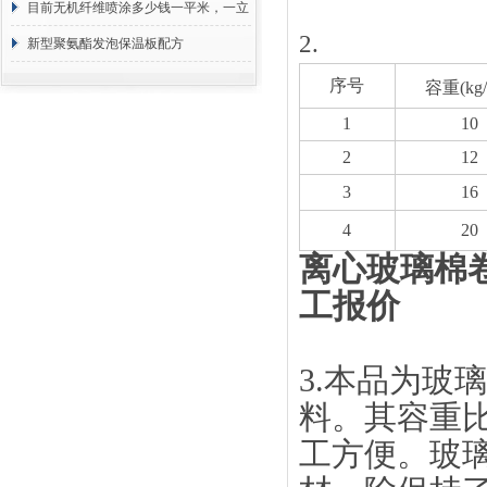
目前无机纤维喷涂多少钱一平米，一立
2.
方 价格计算
新型聚氨酯发泡保温板配方
序号
容重(kg
1
10
2
12
3
16
4
20
离心玻璃棉
工报价
3.
本品为玻璃
料。其容重
工方便。玻