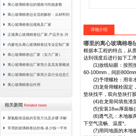
离心玻璃棉卷毡的规格与性能参数
离心玻璃棉卷毡全流程解析：从材料到
施工
离心玻璃棉卷毡规格及厂家
详细介绍
正规离心玻璃棉卷毡厂家-产品齐全-河
哪里的离心玻璃棉卷
北建峰保温材料有限公司
内蒙包头离心玻璃棉卷毡专业定制厂家
根据本工程的特点，从
离心玻璃棉卷毡厂家（实力厂家）
达到强度后进行如下工
离心玻璃棉卷毡厂家简介及其发展概述
(1)放线钻眼：按照按
60-100mm，间距800m
离心玻璃棉卷毡厂家简介及行业信息汇
(2)予埋螺栓：用非
总
离心玻璃棉卷毡作用
(3)龙骨用螺栓固定，螺
垫块找平，双向垫块打
(4)在龙骨间填焦渣层
相关新闻
Related news
(5)安装18
㎜
厚面板
(
(6)透气孔：木地板两
聚氨酯保温板的安装方法及步骤 详解
下空气流畅、温度*。
常用的玻璃棉卷毡价格-多少钱一平米
(7)用同地面的木地板