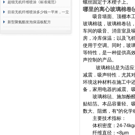
螺丝固定于木楔子上。
超细无机纤维喷涂《标准规范》
哪里的离心玻璃棉卷
目前无机纤维喷涂多少钱一平米，一立
吸音墙面、顶棚本工程
方 价格计算
新型聚氨酯发泡保温板配方
玻璃棉毯，玻璃棉卷毡
车间的吸音、消音室及
房，冷库保温；以及飞
使用于空调。同时，玻
等特性，是一种提供高
声控制的产品。
玻璃棉毡是为适应
减震．吸声特性．尤其
环境这种材料在施工中
备，家用电器的减震、
玻璃棉毡、施加酚醛树
贴铝箔。本品容量轻、
数大、阻燃，有*的化学
主要技术指标：
体积密度：24-74kg/
纤维直径：<8μm