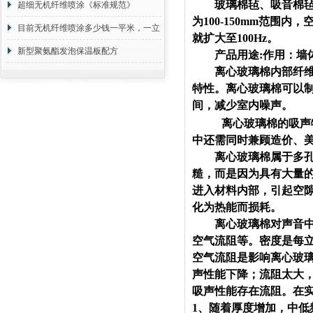
玻璃棉毡、吸音棉毡作
超细无机纤维喷涂《标准规范》
为100-150mm范围
目前无机纤维喷涂多少钱一平米，一立
就扩大至100Hz。
方 价格计算
新型聚氨酯发泡保温板配方
产品用途:作用：墙体
离心玻璃棉内部纤维蓬
特性。离心玻璃棉可以
间，减少室内噪声。
离心玻璃棉的吸声
中还需同时兼顾造价、
离心玻璃棉属于多孔吸
糙，而是因为具有大量
进入材料内部，引起空
化为热能而损耗。
离心玻璃棉对声音中高
空气流阻等。密度是每
空气流阻是影响离心玻璃
声性能下降；流阻太大
吸声性能存在流阻。在
1、随着厚度增加，中低