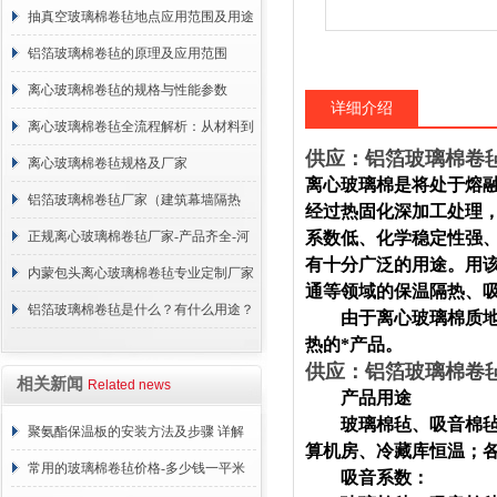
抽真空玻璃棉卷毡地点应用范围及用途
说明
铝箔玻璃棉卷毡的原理及应用范围
离心玻璃棉卷毡的规格与性能参数
详细介绍
离心玻璃棉卷毡全流程解析：从材料到
供应：铝箔玻璃棉卷毡
施工
离心玻璃棉卷毡规格及厂家
离心玻璃棉是将处于熔
铝箔玻璃棉卷毡厂家（建筑幕墙隔热
经过热固化深加工处理
棉）
正规离心玻璃棉卷毡厂家-产品齐全-河
系数低、化学稳定性强
有十分广泛的用途。用
北建峰保温材料有限公司
内蒙包头离心玻璃棉卷毡专业定制厂家
通等领域的保温隔热、
铝箔玻璃棉卷毡是什么？有什么用途？
由于离心玻璃棉质地柔
热的*产品。
供应：铝箔玻璃棉卷毡
相关新闻
Related news
产品用途
玻璃棉毡、吸音棉毡是
聚氨酯保温板的安装方法及步骤 详解
算机房、冷藏库恒温；
常用的玻璃棉卷毡价格-多少钱一平米
吸音系数：