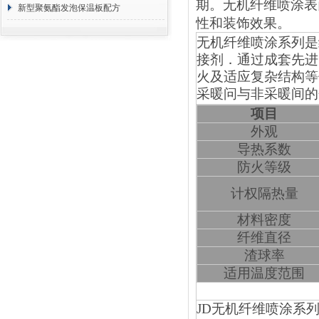
期。无机纤维喷涂表
方 价格计算
新型聚氨酯发泡保温板配方
性和装饰效果。
无机纤维喷涂系列是
接剂．通过成套先进
火及适应复杂结构等
采暖问与非采暖间的
项目
外观
导热系数
防火等级
计权隔热量
材料密度
纤维直径
渣球率
适用温度范围
JD
无机纤维喷涂系