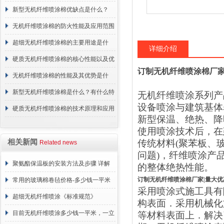
概述
新型无机纤维喷涂棉优缺点是什么？
无机纤维喷涂棉的防火性能及应用范围
超细无机纤维喷涂棉的主要用途是什
详细介绍
么？
硬质无机纤维喷涂棉的核心性能以及优
订制无机纤维喷涂棉厂家
点介绍
无机纤维喷涂棉的性能及其优势是什
么？
新型无机纤维喷涂棉是什么？有什么特
无机纤维喷涂系列产
设备喷涂与建筑基体
点？
硬质无机纤维喷涂棉的技术原理和应用
新型保温、绝热、降
范围
使用喷涂技术后，在
相关新闻
传统材料
(
聚苯板、
Related news
问题
)
，纤维喷涂产
聚氨酯保温板的安装方法及步骤 详解
的整体绝热性能。
订制无机纤维喷涂棉厂家|量大优
常用的玻璃棉卷毡价格-多少钱一平米
采用喷涂式施工具有
超细无机纤维喷涂《标准规范》
构表面．采用机械化
目前无机纤维喷涂多少钱一平米，一立
等材料表面上．解决