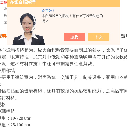
通过标准
澳洲及新西兰
AS/NSZ4859.1
认证
SGS
认证
MSDS
认证
欢迎您！
欧盟
CE
认证
CE
防火等级认证
来自局域网的朋友！有什么可以帮助您的
吗？
国标
GB/T13350-2000
玻璃棉制品详细介绍
玻
离心玻璃棉毡是为适应大面积敷设需要而制成的卷材，除保持了
减震、吸声特性，尤其对中低频和各种震动噪声均有良好的吸收
环境。这种材料在施工中还可根据需要任意剪裁。
应用领域
主要用于建筑室内，消声系统，交通工具，制冷设备，家用电器
想。
有铝箔贴面的玻璃棉毡，还具有较强的抗热辐射能力，是高温车间
内衬材料。
规格
玻璃棉毡
容重：
10-72kg/m³
厚度：
25-100mm