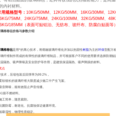
*的内衬材料。
常用规格型号：
10KG
/50MM
、
12KG
/50MM
、
16KG
/30MM
、
12K
6KG
/75MM
、
24KG
/75MM
、
24KG
/100MM
、
32KG
/50MM
、
48
6KG
/185MM
（表面可贴铝泊、无纺布、玻纤布、防腐白贴面等
玻璃棉卷毡价格与参数介绍
玻璃棉卷毡
是用*的离心技术，将熔融玻璃纤维化并加以热固性
树脂
为主的
环保
型配方
玻璃纤维制作而成的有弹性的玻璃纤维制品，并可根据客户不同的使用要求选择防潮贴
保温隔热、吸声降噪及安全防护等作用，是建筑保温隔热、吸声降躁的材料。
优点
*技术，压缩包装后回弹率为
99.2%
。
柔软细长的玻璃纤维大限度减少施工中产生飞絮。
吸音降噪，能有效阻止声音传播。
A1
级不燃材料。
施工简单，随意裁割。
抗菌防霉，耐老化、抗腐蚀保证健康环境。
低吸湿性，物理性质稳定。