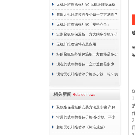
无机纤维喷涂棉厂家-无机纤维喷涂棉
支持定制厂家-【建峰保温】
超细无机纤维喷涂多少钱一立方划算？
价格
无机纤维喷涂棉厂家「规格齐全」
近期聚氨酯保温板一方大约多少钱？价
格行情
无机纤维喷涂特点及应用
好的聚氨酯外墙保温板一方价格是多少
钱？
现在的玻璃棉卷毡一立方造价是多少
钱？价格行情
现货无机纤维喷涂价格多少钱一吨？供
应厂家
相关新闻
Related news
1
聚氨酯保温板的安装方法及步骤 详解
常用的玻璃棉卷毡价格-多少钱一平米
2
超细无机纤维喷涂《标准规范》
3