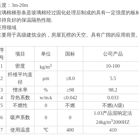
长度：
3m-20
玻璃棉梯形条是玻璃棉经过固化处理后制成的具有一定强度的板
保持良好的保温隔热性能
.
应用领域
主要用于高级建筑业的，房屋瓦楞的天空。具有广阔的应用前景
序
项目
单位
国标
公司产品
号
3
1
密度
10-100
kg/m
纤维平均直
2
μm
≤8.0
5.5
径
3
憎水率
%
≥98
98.2
4
导热系数
w/m.k
≤0.042
0.033
5
不燃性
0
不燃
不燃
(A
级
)
1.03
产品混响定法
6
吸声系数
0
0
3
24kg/m
2000HZ
7
使用温度
℃
400
410