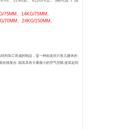
G
/75MM
、
14KG
/75MM
、
KG
/70MM
、
24KG
/150MM
、
）
粘结剂加工而成的制品，是一种由直径只有几微米的
面在线复合
.
因其具有大量微小的空气空隙
,
使其起到