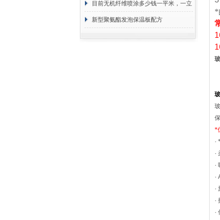
目前无机纤维喷涂多少钱一平米，一立
方 价格计算
新型聚氨酯发泡保温板配方
1
1
*
·
·
·
· 
·
·
·