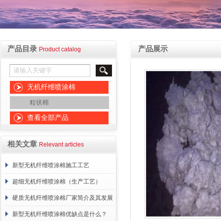
产品目录
产品展示
Product catalog
无机纤维喷涂棉
粒状棉
查看全部产品
相关文章
Relevant articles
新型无机纤维喷涂棉施工工艺
超细无机纤维喷涂棉（生产工艺）
硬质无机纤维喷涂棉厂家简介及其发展
概述
新型无机纤维喷涂棉优缺点是什么？