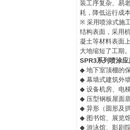
装工序复杂、易
耗，降低运行成
※
采用喷涂式施
结构表面，采用
凝土等材料表面
大地缩短了工期
SPR3
系列喷涂应
◆
地下室顶棚的
◆
幕墙式建筑外
◆
设备机房、电
◆
压型钢板屋面
◆
异形（圆形及
◆
图书馆、展览
◆
游泳馆、影剧