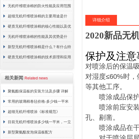
无机纤维喷涂棉的防火性能及应用范围
超细无机纤维喷涂棉的主要用途是什
详细介绍
么？
硬质无机纤维喷涂棉的核心性能以及优
2020新品
点介绍
无机纤维喷涂棉的性能及其优势是什
么？
新型无机纤维喷涂棉是什么？有什么特
保护及注意
点？
硬质无机纤维喷涂棉的技术原理和应用
对喷涂后的保温
范围
对湿度
≤60%
时，
相关新闻
Related news
等其他工序。
聚氨酯保温板的安装方法及步骤 详解
喷涂成品保
常用的玻璃棉卷毡价格-多少钱一平米
喷涂前应安装各
超细无机纤维喷涂《标准规范》
孔、剔凿。
目前无机纤维喷涂多少钱一平米，一立
喷涂成品在干燥
方 价格计算
新型聚氨酯发泡保温板配方
对于喷涂层局部