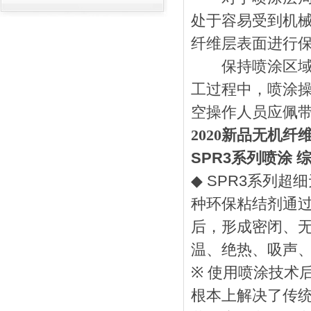
处于容易受到机
纤维层表面进行
保持喷涂区域环
工过程中，喷涂
空操作人员应佩
2020新品无机纤
SPR3
系列喷涂
◆
SPR3
系列超细
种环保粘结剂通
后，形成密闭、
温、绝热、吸声
※
使用喷涂技术
根本上解决了传