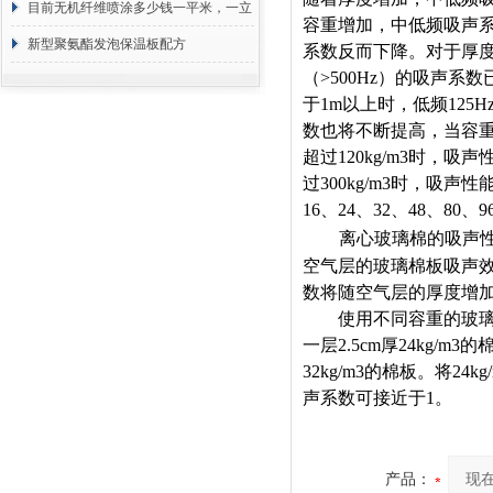
目前无机纤维喷涂多少钱一平米，一立
容重增加，中低频吸声
方 价格计算
新型聚氨酯发泡保温板配方
系数反而下降。对于厚度超过
（>500Hz）的吸声
于1m以上时，低频12
数也将不断提高，当容重接近
超过120kg/m3时
过300kg/m3时，吸声
16、24、32、48、80、
离心玻璃棉的吸声性
空气层的玻璃棉板吸声
数将随空气层的厚度增
使用不同容重的玻璃棉
一层2.5cm厚24kg/m
32kg/m3的棉板。将
声系数可接近于1。
产品：