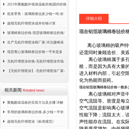
2021年聚氨酯外墙保温板价格|国内价格
调整
批发零售：玻璃棉卷毡多少钱一吨-价
详细介绍
格咨询
超细无机纤维喷涂成本价格计算
现在铝箔玻璃棉卷毡价
玻璃棉卷毡价格-现货玻璃棉卷毡价格/
合理报价=今天
生产无机纤维喷涂棉厂家-河北建峰保
离心玻璃棉的吸声特
温材料有限公司
现货离心玻璃棉卷毡价格一平米是多
还需同时兼顾造价、美
离心玻璃棉属于多孔吸
少？厂家报价
无机纤维喷涂价格-无机纤维喷涂市场
糙，而是因为具有大量
售价是多少？报价表
【无机纤维喷涂】-无机纤维喷涂厂家-
进入材料内部，引起空
化为热能而损耗。
无机纤维喷涂制作厂家
现在铝箔玻璃棉卷毡价格一般多
相关新闻
Related news
离心玻璃棉对声音中高
空气流阻等。密度是每
聚氨酯保温板的安装方法及步骤 详解
空气流阻是影响离心玻
常用的玻璃棉卷毡价格-多少钱一平米
性能下降；流阻太大，
声性能存在流阻。在实
超细无机纤维喷涂《标准规范》
随着厚度增加，中低频