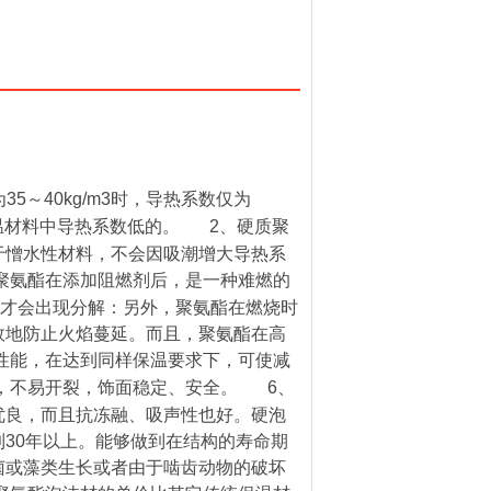
为
35
～
40kg/m3
时，导热系数仅为
温材料中导热系数低的。
2
、硬质聚
于憎水性材料，不会因吸潮增大导热系
聚氨酯在添加阻燃剂后，是一种难燃的
才会出现分解：另外，聚氨酯在燃烧时
效地防止火焰蔓延。而且，聚氨酯在高
性能，在达到同样保温要求下，可使减
，不易开裂，饰面稳定、安全。
6
、
优良，而且抗冻融、吸声性也好。硬泡
到
30
年以上。能够做到在结构的寿命期
菌或藻类生长或者由于啮齿动物的破坏