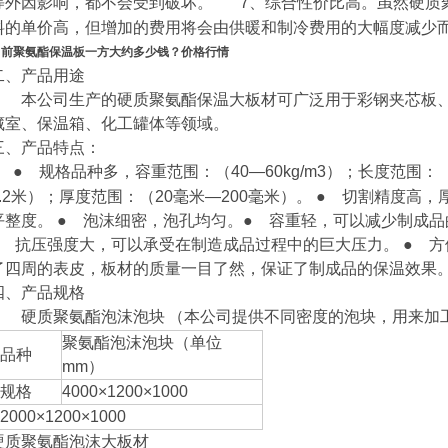
等外因影响，都不会受到破坏。
7
、综合性价比高。虽然硬质
料的单价高，但增加的费用将会由供暖和制冷费用的大幅度减少
当前聚氨酯保温板一方大约多少钱？价格行情
二、产品用途
本公司生产的硬质聚氨酯保温大板材可广泛用于彩钢夹芯板、
藏室、保温箱、化工罐体等领域。
三、产品特点：
●
规格品种多，容重范围：（
40—60kg/m3
）；长度范围：
.2
米）；厚度范围：（
20
毫米
—200
毫米）。
●
切割精度高，
平整度。
●
泡沫细密，泡孔均匀。
●
容重轻，可以减少制成品
抗压强度大，可以承受在制造成品过程中的巨大压力。
●
方便
了四周的表皮，板材的质量一目了然，保证了制成品的保温效果
四、产品规格
硬质聚氨酯泡沫泡块
（本公司提供不同密度的泡块，用来加
聚氨酯泡沫泡块（单位
品种
mm
）
规格
4000×1200×1000
2000×1200×1000
硬质聚氨酯泡沫大板材