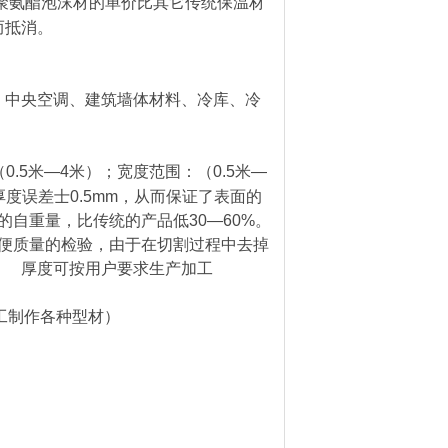
聚氨酯泡沫材的单价比其它传统保温材
而抵消。
中央空调、建筑墙体材料、冷库、冷
（
0.5
米
—4
米）；宽度范围：（
0.5
米
—
厚度误差士
0.5mm
，从而保证了表面的
的自重量，比传统的产品低
30—60%
。
质量的检验，由于在切割过程中去掉
。 厚度可按用户要求生产加工
工制作各种型材）