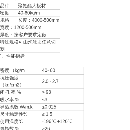
品种
聚氨酯大板材
密度
40-60kg/m
规格
长度：
4000-500mm
宽度：
1200-500mm
厚度：按客户要求定做
特殊规格可由泡沫块任意切
割
五、性能指标：
密度
（
kg/m
40- 60
抗压强度
2.0 - 2.7
（
kg/cm2
）
闭
孔
率
%
> 93
吸水率
%
≤3
导热系数
W/m.k
≤0.025
尺寸稳定性
%
≤ 1.5
使用温度
℃
-196
℃
+120
℃
氧指数
%
≥26