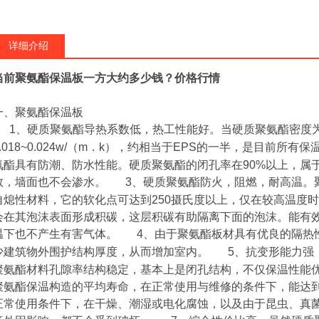
详细介绍
当前聚氨酯保温板一方大约多少钱？价格行情
一、聚氨酯保温板
1
、硬质聚氨酯导热系数低，热工性能好。当硬质聚氨酯密度
.018~0.024w/
（
m
．
k
），约相当于
EPS
的一半，是目前所有保
氨酯具有防潮、防水性能。硬质聚氨酯的闭孔率在
90%
以上，属
数，墙面也不会渗水。
3
、硬质聚氨酯防火，阻燃，耐高温。
自熄性材料，它的软化点可达到
250
摄氏度以上，仅在较高温度时
会在其泡沫表面形成积碳，这层积碳有助隔离下面的泡沫。能有
温下也不产生有害气体。
4
、由于聚氨酯板材具有优良的隔热
少建筑物外围护结构厚度，从而增加室内。
5
、抗变形能力强
聚氨酯材料孔隙率结构稳定，基本上是闭孔结构，不仅保温性能
聚氨酯保温构造的平均寿命，在正常使用与维修的条件下，能达
正常使用条件下，在干燥、潮湿或电化腐蚀，以及由于昆虫、真