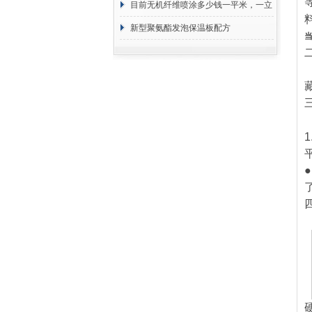
目前无机纤维喷涂多少钱一平米，一立
方 价格计算
新型聚氨酯发泡保温板配方
1
●