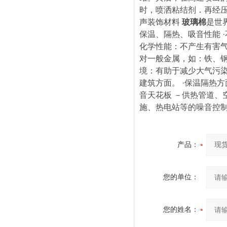
时，喷洒粘结剂．再经
声装饰材料
玻璃棉
是世
保温、隔热、吸音性能 
化学性能：不产生有害
对一般金属，如：铁、钢
境：有助于减少大气污
建筑方面。 ·保温隔热
音天花板 －供热管道、
施、热电站等的噪音控
产品：
您的单位：
您的姓名：