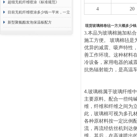
超细无机纤维喷涂《标准规范》
4
20
目前无机纤维喷涂多少钱一平米，一立
方 价格计算
新型聚氨酯发泡保温板配方
现货玻璃棉卷毡一方大概多少钱
3.
本品为玻璃棉施加粘合
施工方便。 玻璃棉毡
优异的减震、吸声特性
善工作环境。这种材料
冷设备，家用电器的减
抗热辐射能力，是高温
4.
玻璃棉属于玻璃纤维中
主要原料。配合一些纯
维，纤维和纤维之间为
此，玻璃棉可视为多孔
各种原材料按一定比例
流，再流经纺丝机到达
维。其后，在高速喷出