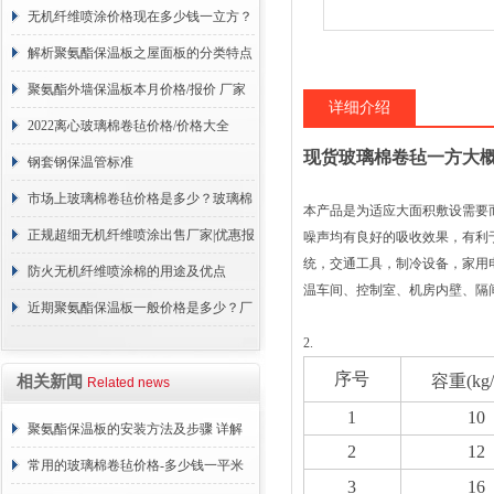
喷涂价格明细
无机纤维喷涂价格现在多少钱一立方？
解析聚氨酯保温板之屋面板的分类特点
聚氨酯外墙保温板本月价格/报价 厂家
详细介绍
报价
2022离心玻璃棉卷毡价格/价格大全
现货玻璃棉卷毡一方大
钢套钢保温管标准
市场上玻璃棉卷毡价格是多少？玻璃棉
本产品是为适应大面积敷设需要
卷毡价格详情
正规超细无机纤维喷涂出售厂家|优惠报
噪声均有良好的吸收效果，有利
统，交通工具，制冷设备，家用
价
防火无机纤维喷涂棉的用途及优点
温车间、控制室、机房内壁、隔间及平顶*
近期聚氨酯保温板一般价格是多少？厂
2.
家报价
序号
容重(kg
相关新闻
Related news
1
10
聚氨酯保温板的安装方法及步骤 详解
2
12
常用的玻璃棉卷毡价格-多少钱一平米
3
16