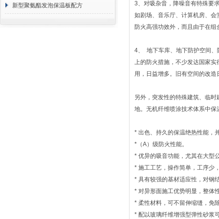
3
、对吸杂音，降噪音有特殊要
方 价格计算
新型聚氨酯发泡保温板配方
如剧场、音乐厅、计算机房、会
防火高强功效外，而且由于在组
4
、
地下车库、地下防护空间、
上的防火措施，不少发达国家实
用，日益增多。旧有空间的改造
另外，突发性的特殊建筑、临时
地。无机纤维喷涂技术体系中保
*
出色、持久的保温绝热性能，
*
（
A
）级防火性能。
*
优异的吸音功能，尤其在大型
*
施工工艺，操作简单，工序少
*
具有较强的基材适应性，对钢
*
对异形面施工优势明显，整体
*
柔性材料，可不留伸缩缝，免
*
配以玻璃纤维增强型弹性砂浆