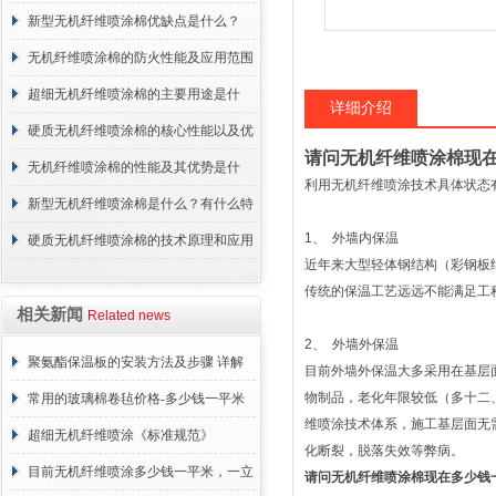
概述
新型无机纤维喷涂棉优缺点是什么？
无机纤维喷涂棉的防火性能及应用范围
超细无机纤维喷涂棉的主要用途是什
详细介绍
么？
硬质无机纤维喷涂棉的核心性能以及优
请问无机纤维喷涂棉现
点介绍
无机纤维喷涂棉的性能及其优势是什
利用无机纤维喷涂技术具体状态
么？
新型无机纤维喷涂棉是什么？有什么特
1
、
外墙内保温
点？
硬质无机纤维喷涂棉的技术原理和应用
近年来大型轻体钢结构（彩钢板
范围
传统的保温工艺远远不能满足工
相关新闻
Related news
2
、
外墙外保温
聚氨酯保温板的安装方法及步骤 详解
目前外墙外保温大多采用在基层
物制品，老化年限较低（多十二
常用的玻璃棉卷毡价格-多少钱一平米
维喷涂技术体系，施工基层面无
超细无机纤维喷涂《标准规范》
化断裂，脱落失效等弊病。
目前无机纤维喷涂多少钱一平米，一立
请问无机纤维喷涂棉现在多少钱