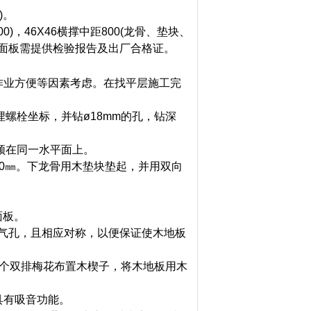
)。
00)，46X46横撑中距800(龙骨、垫块、
、面板需提供检验报告及出厂合格证。
业方便等因素考虑。在找平层施工完
螺栓坐标，并钻ø18mm的孔，钻深
须在同一水平面上。
0
㎜
。下龙骨用木垫块垫起，并用双向
面板。
透气孔，且相应对称，以便保证使木地板
一个双排梅花布置木楔子，将木地板用木
有吸音功能。