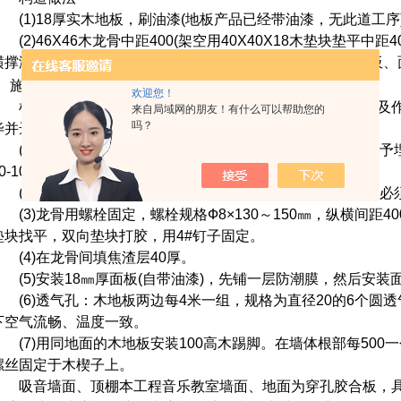
(1)18厚实木地板，刷油漆(地板产品已经带油漆，无此道工序
(2)46X46木龙骨中距400(架空用40X40X18木垫块垫平中距4
横撑满刷防腐剂)中填40厚干焦渣隔音层。厂家木龙骨及木地板
施工工艺
欢迎您！
根据本工程的特点，从质量、工期的要求，现场施工条件及作
来自局域网的朋友！有什么可以帮助您的
吗？
毕并达到强度后进行如下工序的施工：
(1)放线钻眼：按照按照图纸设计标出龙骨木的位置，测出予埋
60-100mm，间距800mm,行距400mm。
(2)予埋螺栓：用非水性黏合剂与水泥固定，予埋螺栓上平必
(3)龙骨用螺栓固定，螺栓规格Ф8×130～150
㎜
，纵横
间距40
垫块找平，双向垫块打胶，用
4#
钉子固定。
(4)在龙骨间填焦渣层40厚。
(5)安装18
㎜
厚面板
(
自带油漆)，先铺一层防潮膜，然后安装
(6)透气孔：木地板两边每4米一组，规格为直径20的6个圆
下空气流畅、温度一致。
(7)用同地面的木地板安装100高木踢脚。在墙体根部每500
螺丝固定于木楔子上。
吸音墙面、顶棚本工程音乐教室墙面、地面为穿孔胶合板，具