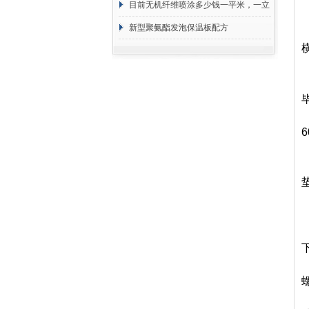
目前无机纤维喷涂多少钱一平米，一立
方 价格计算
新型聚氨酯发泡保温板配方