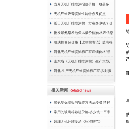
保温材料有限公司
当月无机纤维喷涂报价价格一般是多
少？
无机纤维吸音喷涂性能特点及优点
近日无机纤维喷涂棉一方在多少钱？价
格咨询
批发聚氨酯发泡保温板价格|价格表信息
玻璃棉卷毡价格【玻璃棉卷毡】玻璃棉
卷毡价格汇总
河北无机纤维喷涂棉厂家详细价格/报
价
山东省《无机纤维喷涂棉》生产大型厂
家
河北-生产无机纤维喷涂棉厂家-实时报
价
相关新闻
Related news
聚氨酯保温板的安装方法及步骤 详解
常用的玻璃棉卷毡价格-多少钱一平米
超细无机纤维喷涂《标准规范》