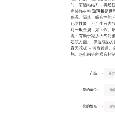
时，喷洒粘结剂．再经
声装饰材料
玻璃棉
是世
保温、隔热、吸音性能 
化学性能：不产生有害
对一般金属，如：铁、钢
境：有助于减少大气污
建筑方面。 ·保温隔热
音天花板 －供热管道、
施、热电站等的噪音控
产品：
您的单位：
您的姓名：