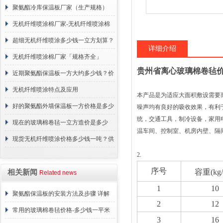
报价表
聚氨酯冷库保温板厂家（生产规格）
无机纤维喷涂棉厂家-无机纤维喷涂棉
支持定制厂家-【建峰保温】
超细无机纤维喷涂多少钱一立方划算？
详细介绍
价格
无机纤维喷涂棉厂家「规格齐全」
贵州省离心玻璃棉卷毡价
近期聚氨酯保温板一方大约多少钱？价
格行情
无机纤维喷涂特点及应用
本产品是为适应大面积敷设需要
好的聚氨酯外墙保温板一方价格是多少
噪声均有良好的吸收效果，有利
统，交通工具，制冷设备，家用
钱？
现在的玻璃棉卷毡一立方造价是多少
温车间、控制室、机房内壁、隔间及平顶*
钱？价格行情
现货无机纤维喷涂价格多少钱一吨？供
2.
应厂家
序号
容重(kg
相关新闻
Related news
1
10
聚氨酯保温板的安装方法及步骤 详解
2
12
常用的玻璃棉卷毡价格-多少钱一平米
3
16