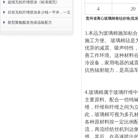
超细无机纤维喷涂《标准规范》
4
20
目前无机纤维喷涂多少钱一平米，一立
贵州省离心玻璃棉卷毡价格|批
方 价格计算
新型聚氨酯发泡保温板配方
3.
本品为玻璃棉施加粘合
施工方便。 玻璃棉毡
优异的减震、吸声特性
善工作环境。这种材料
冷设备，家用电器的减
抗热辐射能力，是高温
4.
玻璃棉属于玻璃纤维中
主要原料。配合一些纯
维，纤维和纤维之间为
此，玻璃棉可视为多孔
各种原材料按一定比例
流，再流经纺丝机到达
维。其后，在高速喷出