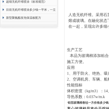
超细无机纤维喷涂《标准规范》
目前无机纤维喷涂多少钱一平米，一立
人造无机纤维。采用石
方 价格计算
新型聚氨酯发泡保温板配方
熔成玻璃。在融化状态
在一起，呈现出许多细
生产工艺
本品为玻璃棉添加粘合
施工方便。
应用
1
、用于防火、绝热、吸
2
、空调机房、车辆、船
性能指标
体积密度（
kg/m3
）：
14
导热系数：
0.037w/m.k
铝箔玻璃棉卷毡一方价格多少钱
离心玻璃棉是将处于熔