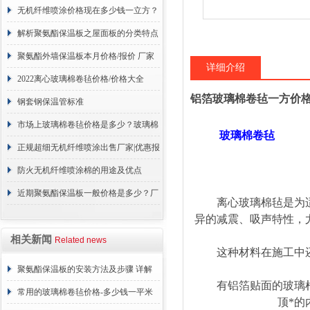
喷涂价格明细
无机纤维喷涂价格现在多少钱一立方？
解析聚氨酯保温板之屋面板的分类特点
聚氨酯外墙保温板本月价格/报价 厂家
详细介绍
报价
2022离心玻璃棉卷毡价格/价格大全
铝箔玻璃棉卷毡一方价
钢套钢保温管标准
市场上玻璃棉卷毡价格是多少？玻璃棉
玻璃棉卷毡
卷毡价格详情
正规超细无机纤维喷涂出售厂家|优惠报
价
防火无机纤维喷涂棉的用途及优点
近期聚氨酯保温板一般价格是多少？厂
离心玻璃棉毡是为适
家报价
异的减震、吸声特性，
相关新闻
Related news
这种材料在施工中还
聚氨酯保温板的安装方法及步骤 详解
有铝箔贴面的玻璃棉
常用的玻璃棉卷毡价格-多少钱一平米
顶*的