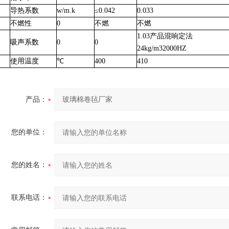
导热系数
w/m.k
≤0.042
0.033
不燃性
0
不燃
不燃
1.03产品混响定法
吸声系数
0
0
24kg/m32000HZ
使用温度
℃
400
410
产品：
您的单位：
您的姓名：
联系电话：