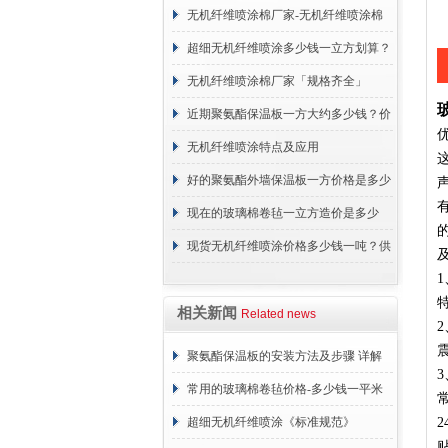
无机纤维喷涂棉厂家-无机纤维喷涂棉
支持定制厂家-【建峰保温】
超细无机纤维喷涂多少钱一立方划算？
价格
无机纤维喷涂棉厂家「规格齐全」
近期聚氨酯保温板一方大约多少钱？价
格行情
无机纤维喷涂特点及应用
好的聚氨酯外墙保温板一方价格是多少
钱？
现在的玻璃棉卷毡一立方造价是多少
钱？价格行情
现货无机纤维喷涂价格多少钱一吨？供
应厂家
相关新闻
Related news
聚氨酯保温板的安装方法及步骤 详解
常用的玻璃棉卷毡价格-多少钱一平米
常
超细无机纤维喷涂《标准规范》
2