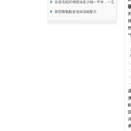
目前无机纤维喷涂多少钱一平米，一立
方 价格计算
新型聚氨酯发泡保温板配方
·
·
澳
国