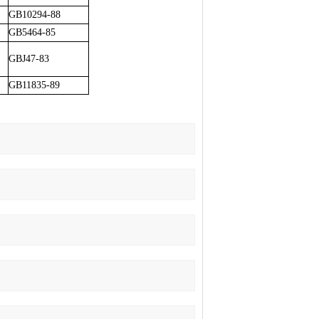
GB10294-88
GB5464-85
GBJ47-83
GB11835-89