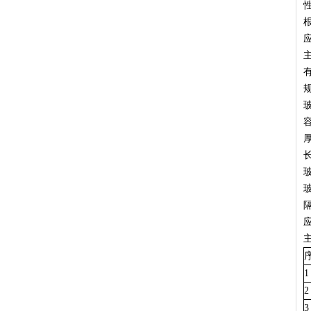
容
厚
长
1
2
3