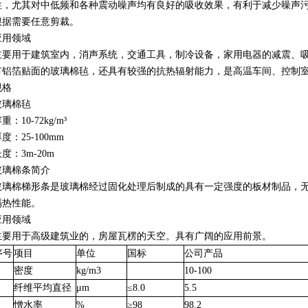
性，尤其对中低频和各种震动噪声均有良好的吸收效果，有利于减少噪声
根据需要任意剪裁。
应用领域
主要用于建筑室内，消声系统，交通工具，制冷设备，家用电器的减震、
有铝箔贴面的玻璃棉毡，还具有较强的抗热辐射能力，是高温车间、控制室
规格
玻璃棉毡
重：10-72kg/m³
度：25-100mm
度：3m-20m
玻璃棉条简介
玻璃棉梯形条是玻璃棉经过固化处理后制成的具有一定强度的板材制品，
隔热性能。
应用领域
主要用于高级建筑业的，房屋瓦楞的天空。具有广阔的应用前景。
序号
项目
单位
国标
公司产品
密度
kg/m3
10-100
纤维平均直径
μm
≤8.0
5.5
憎水率
%
≥98
98.2