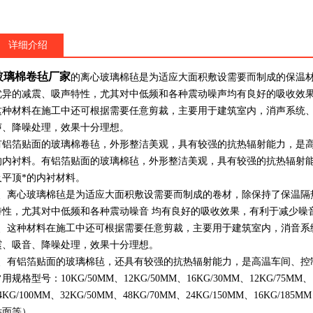
详细介绍
玻璃棉卷毡厂家
的离心玻璃棉毡是为适应大面积敷设需要而制成的保温
优异的减震、吸声特性，尤其对中低频和各种震动噪声均有良好的吸收效
这种材料在施工中还可根据需要任意剪裁，主要用于建筑室内，消声系统
声、降噪处理，效果十分理想。
有铝箔贴面的玻璃棉卷毡，外形整洁美观，具有较强的抗热辐射能力，是
的内衬料。有铝箔贴面的玻璃棉毡，外形整洁美观，具有较强的抗热辐射
及平顶*的内衬材料。
1、离心玻璃棉毡是为适应大面积敷设需要而制成的卷材，除保持了保温隔
特性，尤其对中低频和各种震动噪音 均有良好的吸收效果，有利于减少噪
2、这种材料在施工中还可根据需要任意剪裁，主要用于建筑室内，消音系
震、吸音、降噪处理，效果十分理想。
3、有铝箔贴面的玻璃棉毡，还具有较强的抗热辐射能力，是高温车间、控
用规格型号：10KG/50MM、12KG/50MM、16KG/30MM、12KG/75MM、1
4KG/100MM、32KG/50MM、48KG/70MM、24KG/150MM、16K
贴面等）