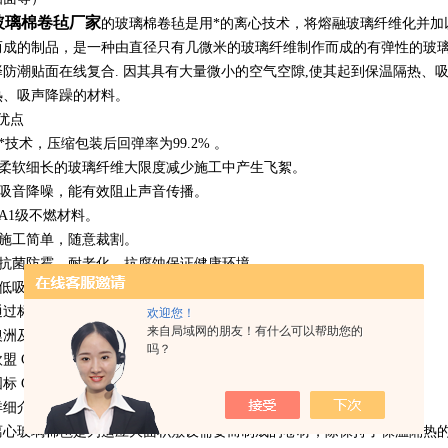
玻璃棉卷毡厂家
的玻璃棉卷毡是用*的离心技术，将熔融玻璃纤维化并加
而成的制品，是一种由直径只有几微米的玻璃纤维制作而成的有弹性的玻
择防潮贴面在线复合. 因其具有大量微小的空气空隙,使其起到保温隔热、
热、吸声降躁的材料。
*优点
 *技术，压缩包装后回弹率为99.2% 。
· 柔软细长的玻璃纤维大限度减少施工中产生飞絮。
· 吸音降噪，能有效阻止声音传播。
 A1级不燃材料。
· 施工简单，随意裁割。
· 抗菌防霉，耐老化、抗腐蚀保证健康环境。
· 低吸湿性，物理性质稳定。
通过标准
欢迎您！
来自局域网的朋友！有什么可以帮助您的
洲及新西兰 AS/NSZ4859.1认证 SGS认证 MSDS认证
吗？
欧盟 CE认证 CE防火等级认证
标 GB/T13350-2000
详细介绍
离心玻璃棉毡是为适应大面积敷设需要而制成的卷材，除保持了保温隔热