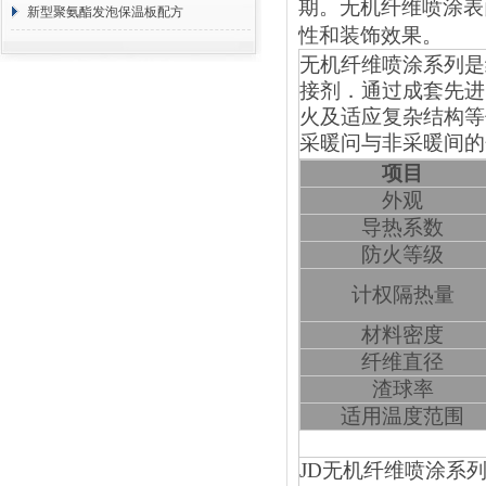
期。无机纤维喷涂表
方 价格计算
新型聚氨酯发泡保温板配方
性和装饰效果。
无机纤维喷涂系列是
接剂．通过成套先进
火及适应复杂结构等
采暖问与非采暖间的
项目
外观
导热系数
防火等级
计权隔热量
材料密度
纤维直径
渣球率
适用温度范围
JD
无机纤维喷涂系