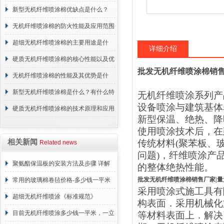
概述
新型无机纤维喷涂棉优缺点是什么？
无机纤维喷涂棉的防火性能及应用范围
超细无机纤维喷涂棉的主要用途是什
详细介绍
么？
硬质无机纤维喷涂棉的核心性能以及优
批发无机纤维喷涂棉销售
点介绍
无机纤维喷涂棉的性能及其优势是什
么？
新型无机纤维喷涂棉是什么？有什么特
无机纤维喷涂系列产
设备喷涂与建筑基体
点？
硬质无机纤维喷涂棉的技术原理和应用
新型保温、绝热、降
范围
使用喷涂技术后，在
相关新闻
传统材料
(
聚苯板、
Related news
问题
)
，纤维喷涂产
聚氨酯保温板的安装方法及步骤 详解
的整体绝热性能。
批发无机纤维喷涂棉销售厂家|量
常用的玻璃棉卷毡价格-多少钱一平米
采用喷涂式施工具有
超细无机纤维喷涂《标准规范》
构表面．采用机械化
目前无机纤维喷涂多少钱一平米，一立
等材料表面上．解决