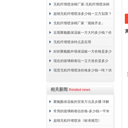
无机纤维喷涂棉厂家-无机纤维喷涂棉
支持定制厂家-【建峰保温】
超细无机纤维喷涂多少钱一立方划算？
价格
无机纤维喷涂棉厂家「规格齐全」
近期聚氨酯保温板一方大约多少钱？价
格行情
无机纤维喷涂特点及应用
好的聚氨酯外墙保温板一方价格是多少
钱？
现在的玻璃棉卷毡一立方造价是多少
钱？价格行情
现货无机纤维喷涂价格多少钱一吨？供
应厂家
相关新闻
Related news
聚氨酯保温板的安装方法及步骤 详解
常用的玻璃棉卷毡价格-多少钱一平米
超细无机纤维喷涂《标准规范》