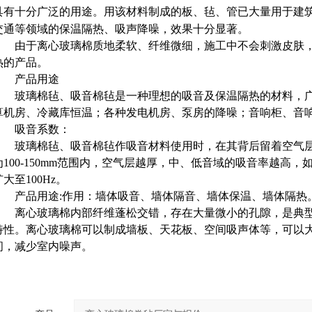
具有十分广泛的用途。用该材料制成的板、毡、管已大量用于建
交通等领域的保温隔热、吸声降噪，效果十分显著。
由于离心玻璃棉质地柔软、纤维微细，施工中不会刺激皮肤，
热的产品。
产品用途
玻璃棉毡、吸音棉毡是一种理想的吸音及保温隔热的材料，广
算机房、冷藏库恒温；各种发电机房、泵房的降噪；音响柜、音
吸音系数：
玻璃棉毡、吸音棉毡作吸音材料使用时，在其背后留着空气层
为100-150mm范围内，空气层越厚，中、低音域的吸音率越高，
扩大至100Hz。
产品用途:作用：墙体吸音、墙体隔音、墙体保温、墙体隔热
离心玻璃棉内部纤维蓬松交错，存在大量微小的孔隙，是典型
特性。离心玻璃棉可以制成墙板、天花板、空间吸声体等，可以
间，减少室内噪声。