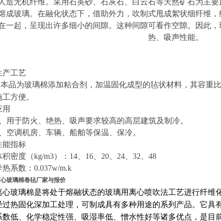
人造无机纤维。采用石英砂、石灰石、白云石等天然矿石为主要
熔成玻璃。在融化状态下，借助外力，吹制式甩成絮状细纤维，
在一起，呈现出许多细小的间隙。这种间隙可看作空隙。因此，
热、吸声性能。
生产工艺
本品为玻璃棉添加粘合剂，加温固化成型的毡状材料，其容重
施工方便。
应用
、用于防火、绝热、吸声要求较高的高层建筑及制冷。
、空调机房、车辆、船舶等保温、保冷。
性能指标
体积密度（
kg/m3
）：
14
、
16
、
20
、
24
、
32
、
48
导热系数：
0.037w/m.k
离心玻璃棉卷毡厂家与报价
离心玻璃棉是将处于熔融状态的玻璃用离心喷吹法工艺进行纤维
经过热固化深加工处理，可制成具有多种用途的系列产品。它具
系数低、化学稳定性强、吸湿率低、憎水性好等诸多优点，是目前