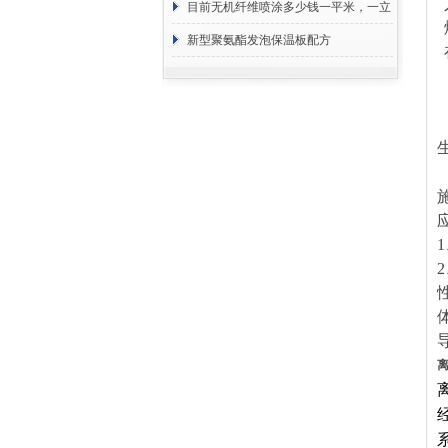
目前无机纤维喷涂多少钱一平米，一立
方 价格计算
新型聚氨酯发泡保温板配方
1
2