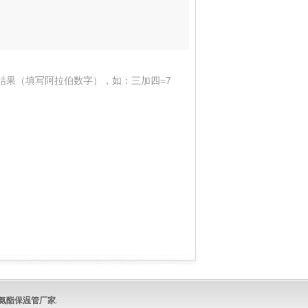
结果（填写阿拉伯数字），如：三加四=7
氨酯保温管
厂家
.