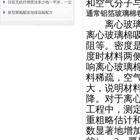
和空气分子
目前无机纤维喷涂多少钱一平米，一立
通常铝箔玻璃棉
方 价格计算
新型聚氨酯发泡保温板配方
离心玻璃棉
离心玻璃棉
阻等。密度
度时材料两
响离心玻璃
料稀疏，空
大，说明材
降。对于离
工程中，测
重粗略估计
数显著地增