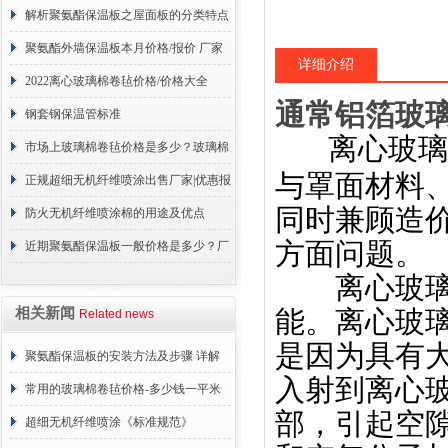
解析聚氨酯保温板之屋面板的分类特点
聚氨酯外墙保温板本月价格/报价 厂家
详细介绍
报价
2022离心玻璃棉卷毡价格/价格大全
通常铝箔玻
钢套钢保温管标准
离心玻璃
市场上玻璃棉卷毡价格是多少？玻璃棉
与罩面材料
卷毡价格详情
正规超细无机纤维喷涂出售厂家|优惠报
同时兼顾造
价
防火无机纤维喷涂棉的用途及优点
方面问题。
近期聚氨酯保温板一般价格是多少？厂
离心玻璃棉
家报价
相关新闻
能。离心玻
Related news
是因为具有
聚氨酯保温板的安装方法及步骤 详解
入射到离心
常用的玻璃棉卷毡价格-多少钱一平米
部，引起空
超细无机纤维喷涂《标准规范》