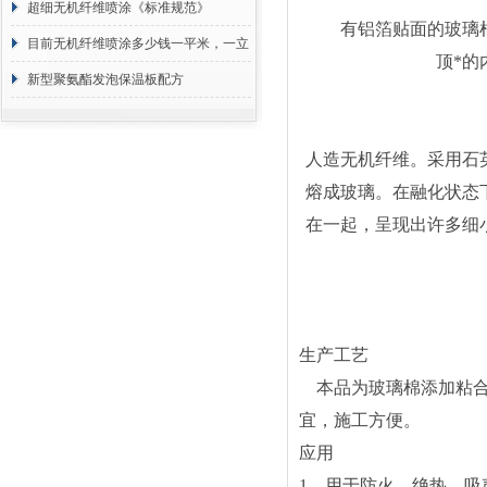
超细无机纤维喷涂《标准规范》
有铝箔贴面的玻璃棉
目前无机纤维喷涂多少钱一平米，一立
顶*的
方 价格计算
新型聚氨酯发泡保温板配方
人造无机纤维。采用石
熔成玻璃。在融化状态
在一起，呈现出许多细
生产工艺
本品为玻璃棉添加粘
宜，施工方便。
应用
1
、用于防火、绝热、吸