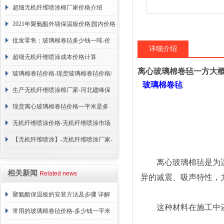
超细无机纤维喷涂棉厂家价格介绍
2021年聚氨酯外墙保温板价格|国内价格
调整
批发零售：玻璃棉卷毡多少钱一吨-价
详细介绍
格咨询
超细无机纤维喷涂成本价格计算
离心玻璃棉卷毡一方大
玻璃棉卷毡价格-现货玻璃棉卷毡价格/
玻璃棉卷毡
合理报价=今天
生产无机纤维喷涂棉厂家-河北建峰保
温材料有限公司
现货离心玻璃棉卷毡价格一平米是多
少？厂家报价
无机纤维喷涂价格-无机纤维喷涂市场
售价是多少？报价表
【无机纤维喷涂】-无机纤维喷涂厂家-
无机纤维喷涂制作厂家
离心玻璃棉毡是为适
相关新闻
Related news
异的减震、吸声特性，
聚氨酯保温板的安装方法及步骤 详解
这种材料在施工中还
常用的玻璃棉卷毡价格-多少钱一平米