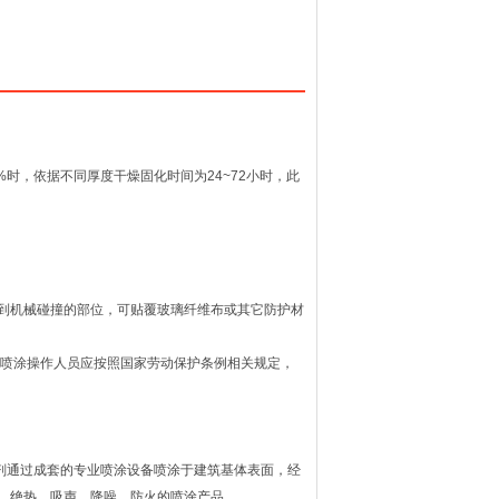
%
时，依据不同厚度干燥固化时间为
24~72
小时，此
到机械碰撞的部位，可贴覆玻璃纤维布或其它防护材
喷涂操作人员应按照国家劳动保护条例相关规定，
剂通过成套的专业喷涂设备喷涂于建筑基体表面，经
、绝热、吸声、降噪、防火的喷涂产品。