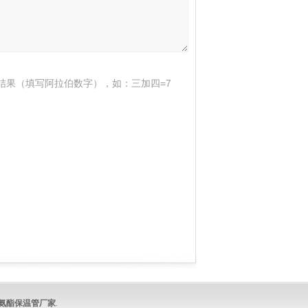
结果（填写阿拉伯数字），如：三加四=7
氨酯保温管
厂家
.