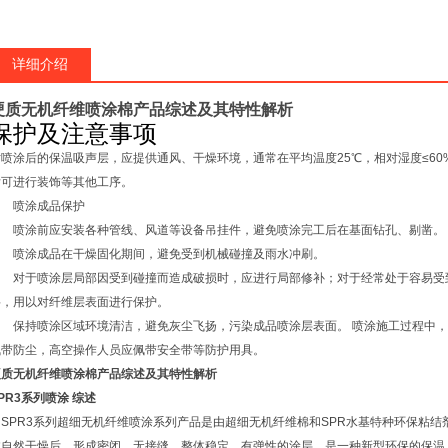
详细介绍
硬质无机纤维喷涂棉产品综述及其特性解析
保护及注意事项
对喷涂后的保温吸声层，应提供通风、干燥环境，通常在平均温度
25
℃
，相对湿度
≤60
后可进行装饰等其他工序。
喷涂成品保护
喷涂前应安装各种管线、风道等设备吊挂件，避免喷涂完工后在基面钻孔、剔凿。
喷涂成品在干燥固化期间，避免受到机械碰撞及雨水冲刷。
对于喷涂层局部因受到碰撞而造成破损时，应进行局部修补；对于经常处于容易受
料，用以对纤维层表面进行保护。
保持喷涂区域环境清洁，避免灰尘飞扬，污染成品喷涂层表面。
喷涂施工过程中，
佩带防尘，高空操作人员应佩带安全带等防护用具。
硬质无机纤维喷涂棉产品综述及其特性解析
PR3
系列喷涂
综述
SPR3
系列超细无机纤维喷涂系列产品是由超细无机纤维棉和
SPR
水基特种环保粘结
过自然干燥后，形成密闭、无接缝、整体稳定、有弹性的涂层。是一种新型环保的保温