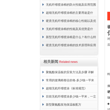
无机纤维喷涂棉的防火性能及应用范围
超细无机纤维喷涂棉的主要用途是什
么？
硬质无机纤维喷涂棉的核心性能以及优
点介绍
无机纤维喷涂棉的性能及其优势是什
么？
新型无机纤维喷涂棉是什么？有什么特
点？
硬质无机纤维喷涂棉的技术原理和应用
范围
相关新闻
Related news
聚氨酯保温板的安装方法及步骤 详解
常用的玻璃棉卷毡价格-多少钱一平米
超细无机纤维喷涂《标准规范》
目前无机纤维喷涂多少钱一平米，一立
S
◆
方 价格计算
新型聚氨酯发泡保温板配方