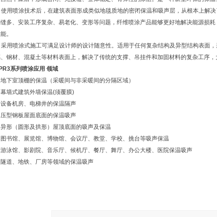
使用喷涂技术后，在建筑表面形成类似地毯质地的密闭保温和吸声层，从根本上解决
接缝多、安装工序复杂、易老化、变形等问题，纤维喷涂产品能够更好地解决能源损耗
性能。
采用喷涂式施工可满足设计师的设计随意性。适用于任何复杂结构及异型结构表面，
璃、钢材、混凝土等材料表面上，解决了传统的支撑、吊挂件和加固材料的复杂工序，
PR3
系列喷涂应用
领域
地下室顶棚的保温（采暖间与非采暖间的分隔区域）
幕墙式建筑外墙保温
(
须覆膜
)
设备机房、电梯井的保温隔声
压型钢板屋面底面的保温吸声
异形（圆形及拱形）屋顶底面的吸声及保温
图书馆、展览馆、博物馆、会议厅、教堂、学校、挑台等吸声保温
游泳馆、影剧院、音乐厅、候机厅、餐厅、舞厅、办公大楼、医院保温吸声
隧道、地铁、厂房等领域的保温吸声