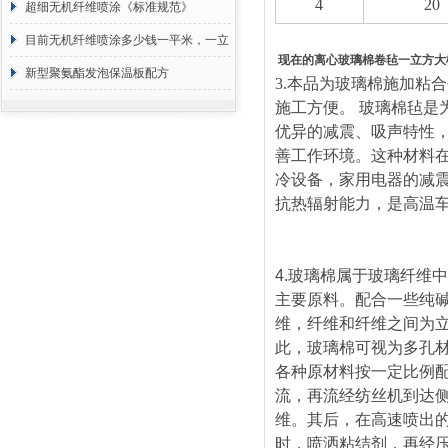
4
20
超细无机纤维喷涂《标准规范》
目前无机纤维喷涂多少钱一平米，一立
现在的离心玻璃棉卷毡一立方大
方 价格计算
新型聚氨酯发泡保温板配方
3.
本品为玻璃棉施加粘合
施工方便。 玻璃棉毡
优异的减震、吸声特性
善工作环境。这种材料
冷设备，家用电器的减
抗热辐射能力，是高温
4.
玻璃棉属于玻璃纤维中
主要原料。配合一些纯
维，纤维和纤维之间为
此，玻璃棉可视为多孔
各种原材料按一定比例
流，再流经纺丝机到达
维。其后，在高速喷出
时，喷洒粘结剂．再经