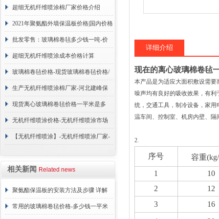
超细无机纤维喷涂棉厂家价格介绍
2021年聚氨酯外墙保温板价格|国内价格
调整
批发零售：玻璃棉卷毡多少钱一吨-价
详细介绍
格咨询
超细无机纤维喷涂成本价格计算
现在的离心玻璃棉卷毡
玻璃棉卷毡价格-现货玻璃棉卷毡价格/
本产品是为适应大面积敷设需要
合理报价=今天
生产无机纤维喷涂棉厂家-河北建峰保
噪声均有良好的吸收效果，有利
温材料有限公司
现货离心玻璃棉卷毡价格一平米是多
统，交通工具，制冷设备，家用
温车间、控制室、机房内壁、隔间及平顶*
少？厂家报价
无机纤维喷涂价格-无机纤维喷涂市场
售价是多少？报价表
【无机纤维喷涂】-无机纤维喷涂厂家-
2.
无机纤维喷涂制作厂家
序号
容重(kg
相关新闻
Related news
1
10
2
12
聚氨酯保温板的安装方法及步骤 详解
3
16
常用的玻璃棉卷毡价格-多少钱一平米