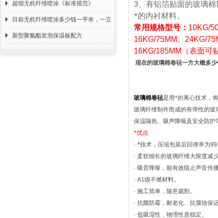
超细无机纤维喷涂《标准规范》
3
、有铝箔贴面的玻璃棉
*的内衬材料。
目前无机纤维喷涂多少钱一平米，一立
常用规格型号：
10KG
/5
方 价格计算
新型聚氨酯发泡保温板配方
16KG
/75MM
、
24KG
/7
16KG
/185MM
（表面可
现在的玻璃棉卷毡一方大概多少
玻璃棉卷毡
是用*的离心技术，
玻璃纤维制作而成的有弹性的玻
保温隔热、吸声降噪及安全防护
*优点
·
*技术，压缩包装后回弹率为
99
·
柔软细长的玻璃纤维大限度减
·
吸音降噪，能有效阻止声音传
· A1
级不燃材料。
·
施工简单，随意裁割。
·
抗菌防霉，耐老化、抗腐蚀保
·
低吸湿性，物理性质稳定。