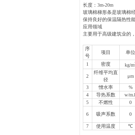
长度：
3
玻璃棉梯形条是玻璃棉
保持良好的保温隔热性
应用领域
主要用于高级建筑业的
序
项目
单
号
1
密度
kg/m
纤维平均直
2
μm
径
3
憎水率
%
4
导热系数
w/m.
5
不燃性
0
6
吸声系数
0
7
使用温度
℃