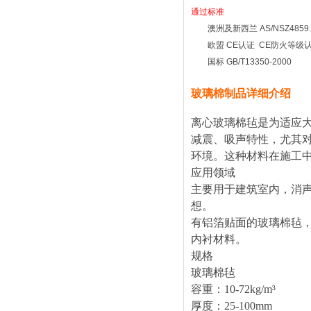
通过标准
澳洲及新西兰
AS/NSZ4859
欧盟
CE
认证
CE
防火等级
国标
GB/T13350-2000
玻璃棉制品详细介绍
离心玻璃棉毡是为适应
减震、吸声特性，尤其
环境。这种材料在施工
应用领域
主要用于建筑室内，消
想。
有铝箔贴面的玻璃棉毡
内衬材料。
规格
玻璃棉毡
容重：
10-72kg/m³
厚度：
25-100mm