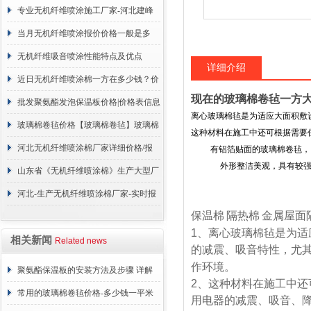
厂家-河北建峰保温材料有限公司
专业无机纤维喷涂施工厂家-河北建峰
保温材料有限公司
当月无机纤维喷涂报价价格一般是多
少？
无机纤维吸音喷涂性能特点及优点
详细介绍
近日无机纤维喷涂棉一方在多少钱？价
现在的玻璃棉卷毡一方
格咨询
批发聚氨酯发泡保温板价格|价格表信息
离心玻璃棉毡是为适应大面积敷
玻璃棉卷毡价格【玻璃棉卷毡】玻璃棉
这种材料在施工中还可根据需要
卷毡价格汇总
河北无机纤维喷涂棉厂家详细价格/报
有铝箔贴面的玻璃棉卷毡，
外形整洁美观，具有较强的
价
山东省《无机纤维喷涂棉》生产大型厂
家
河北-生产无机纤维喷涂棉厂家-实时报
保温棉
隔热棉
金属屋面
价
1
、离心玻璃棉毡是为适
相关新闻
Related news
的减震、吸音特性，尤
作环境。
聚氨酯保温板的安装方法及步骤 详解
2
、这种材料在施工中还
常用的玻璃棉卷毡价格-多少钱一平米
用电器的减震、吸音、