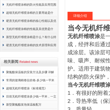
无机纤维喷涂棉的防火性能及应用范围
超细无机纤维喷涂棉的主要用途是什
详细介绍
么？
硬质无机纤维喷涂棉的核心性能以及优
当今无机纤
点介绍
无机纤维喷涂棉的性能及其优势是什
无机纤维喷涂
是
么？
新型无机纤维喷涂棉是什么？有什么特
成，经拌和后通
点？
硬质无机纤维喷涂棉的技术原理和应用
成涂层。该涂层
范围
味、吸声、耐候
相关新闻
Related news
护。适用于建筑
聚氨酯保温板的安装方法及步骤 详解
结构的防火保护
常用的玻璃棉卷毡价格-多少钱一平米
当今无机纤维喷
超细无机纤维喷涂《标准规范》
1
．有很好的附着
目前无机纤维喷涂多少钱一平米，一立
2
．导热率低（保
方 价格计算
新型聚氨酯发泡保温板配方
3
．质量轻。