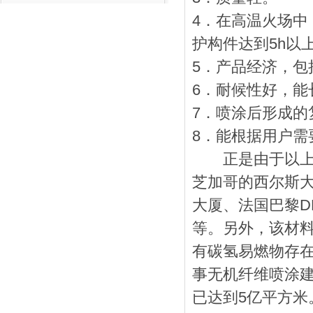
4
．在高温火场中
护构件达到
5h
以
5
．产品经济，包
6
．耐候性好，能
7
．喷涂后形成的
8
．能根据用户需
正是由于以上特
芝加哥的西尔斯
大厦、法国巴黎
D
等。另外，该材
有碳氢易燃物存
事无机纤维喷涂
已达到
5
亿平方米