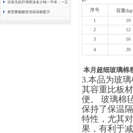
目前无机纤维喷涂多少钱一平米，一立
序号
容重(kg
方 价格计算
新型聚氨酯发泡保温板配方
1
10
2
12
3
16
4
20
本月超细玻璃棉
3.
本品为玻璃
其容重比板
便。 玻璃棉
保持了保温
特性，尤其
果，有利于