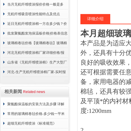
保温材料有限公司
当月无机纤维喷涂报价价格一般是多
少？
无机纤维吸音喷涂性能特点及优点
详细介绍
近日无机纤维喷涂棉一方在多少钱？价
本月超细玻
格咨询
批发聚氨酯发泡保温板价格|价格表信息
本产品是为适应
玻璃棉卷毡价格【玻璃棉卷毡】玻璃棉
外，还具有十分
卷毡价格汇总
河北无机纤维喷涂棉厂家详细价格/报
良好的吸收效果
价
山东省《无机纤维喷涂棉》生产大型厂
还可根据需要任
家
河北-生产无机纤维喷涂棉厂家-实时报
备，家用电器的
价
棉毡，还具有较
相关新闻
Related news
及平顶*的内衬材料。容
聚氨酯保温板的安装方法及步骤 详解
度:1200mm
常用的玻璃棉卷毡价格-多少钱一平米
超细无机纤维喷涂《标准规范》
2.