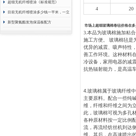
超细无机纤维喷涂《标准规范》
4
20
目前无机纤维喷涂多少钱一平米，一立
方 价格计算
新型聚氨酯发泡保温板配方
市场上超细玻璃棉卷毡价格在多
3.
本品为玻璃棉施加粘合
施工方便。 玻璃棉毡
优异的减震、吸声特性
善工作环境。这种材料
冷设备，家用电器的减
抗热辐射能力，是高温
4.
玻璃棉属于玻璃纤维中
主要原料。配合一些纯
维，纤维和纤维之间为
此，玻璃棉可视为多孔
各种原材料按一定比例
流，再流经纺丝机到达
维。其后，在高速喷出