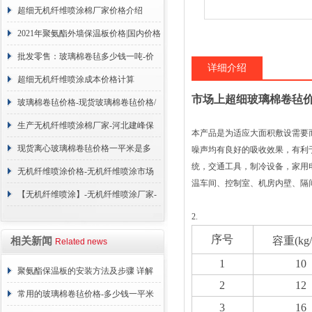
超细无机纤维喷涂棉厂家价格介绍
2021年聚氨酯外墙保温板价格|国内价格
调整
批发零售：玻璃棉卷毡多少钱一吨-价
详细介绍
格咨询
超细无机纤维喷涂成本价格计算
市场上超细玻璃棉卷毡
玻璃棉卷毡价格-现货玻璃棉卷毡价格/
合理报价=今天
生产无机纤维喷涂棉厂家-河北建峰保
本产品是为适应大面积敷设需要
温材料有限公司
现货离心玻璃棉卷毡价格一平米是多
噪声均有良好的吸收效果，有利
统，交通工具，制冷设备，家用
少？厂家报价
无机纤维喷涂价格-无机纤维喷涂市场
温车间、控制室、机房内壁、隔间及平顶*
售价是多少？报价表
【无机纤维喷涂】-无机纤维喷涂厂家-
2.
无机纤维喷涂制作厂家
序号
容重(kg
相关新闻
Related news
1
10
聚氨酯保温板的安装方法及步骤 详解
2
12
常用的玻璃棉卷毡价格-多少钱一平米
3
16