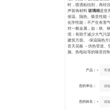
时，喷洒粘结剂．再经
声装饰材料
玻璃棉
是世
保温、隔热、吸音性能 
化学性能：不产生有害
对一般金属，如：铁、钢
境：有助于减少大气污
建筑方面。 ·保温隔热
音天花板 －供热管道、
施、热电站等的噪音控
产品：
您的单位：
您的姓名：