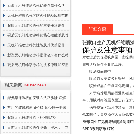
概述
新型无机纤维喷涂棉优缺点是什么？
无机纤维喷涂棉的防火性能及应用范围
超细无机纤维喷涂棉的主要用途是什
详细介绍
么？
硬质无机纤维喷涂棉的核心性能以及优
张家口生产无机纤维喷涂
点介绍
无机纤维喷涂棉的性能及其优势是什
保护及注意事项
么？
新型无机纤维喷涂棉是什么？有什么特
对喷涂后的保温吸声层，应提供
后可进行装饰等其他工序。
点？
硬质无机纤维喷涂棉的技术原理和应用
喷涂成品保护
范围
喷涂前应安装各种管线、风道
相关新闻
Related news
喷涂成品在干燥固化期间，避
对于喷涂层局部因受到碰撞而
聚氨酯保温板的安装方法及步骤 详解
料，用以对纤维层表面进行保护
保持喷涂区域环境清洁，避免
常用的玻璃棉卷毡价格-多少钱一平米
佩带防尘，高空操作人员应佩带
超细无机纤维喷涂《标准规范》
张家口生产无机纤维喷涂制造厂
目前无机纤维喷涂多少钱一平米，一立
SPR3
系列喷涂
综述