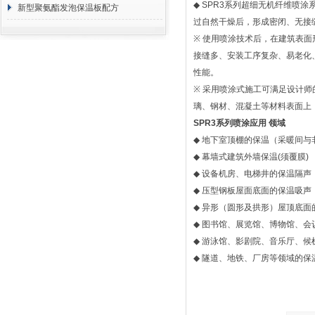
◆
SPR3
系列超细无机纤维喷涂
方 价格计算
新型聚氨酯发泡保温板配方
过自然干燥后，形成密闭、无接
※
使用喷涂技术后，在建筑表面
接缝多、安装工序复杂、易老化
性能。
※
采用喷涂式施工可满足设计师
璃、钢材、混凝土等材料表面上
SPR3
系列喷涂应用
领域
◆
地下室顶棚的保温（采暖间与
◆
幕墙式建筑外墙保温
(
须覆膜
)
◆
设备机房、电梯井的保温隔声
◆
压型钢板屋面底面的保温吸声
◆
异形（圆形及拱形）屋顶底面
◆
图书馆、展览馆、博物馆、会
◆
游泳馆、影剧院、音乐厅、候
◆
隧道、地铁、厂房等领域的保