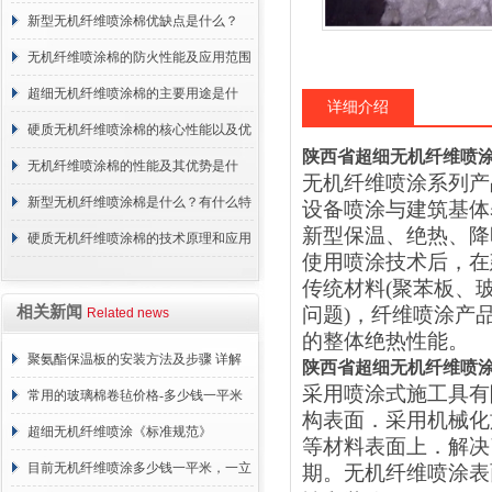
概述
新型无机纤维喷涂棉优缺点是什么？
无机纤维喷涂棉的防火性能及应用范围
超细无机纤维喷涂棉的主要用途是什
详细介绍
么？
硬质无机纤维喷涂棉的核心性能以及优
陕西省超细无机纤维喷
点介绍
无机纤维喷涂棉的性能及其优势是什
无机纤维喷涂系列产
么？
新型无机纤维喷涂棉是什么？有什么特
设备喷涂与建筑基体
新型保温、绝热、降
点？
硬质无机纤维喷涂棉的技术原理和应用
使用喷涂技术后，在
范围
传统材料
(
聚苯板、
相关新闻
问题
)
，纤维喷涂产
Related news
的整体绝热性能。
聚氨酯保温板的安装方法及步骤 详解
陕西省超细无机纤维喷
采用喷涂式施工具有
常用的玻璃棉卷毡价格-多少钱一平米
构表面．采用机械化
超细无机纤维喷涂《标准规范》
等材料表面上．解决
目前无机纤维喷涂多少钱一平米，一立
期。无机纤维喷涂表