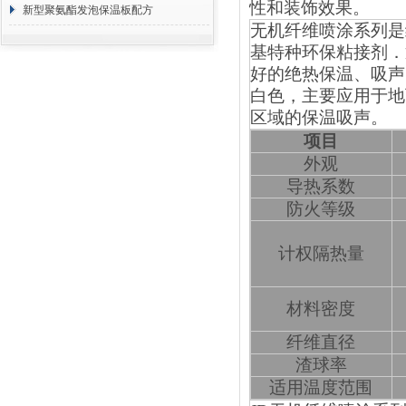
性和装饰效果。
方 价格计算
新型聚氨酯发泡保温板配方
无机纤维喷涂系列是
基特种环保粘接剂．
好的绝热保温、吸声
白色，主要应用于地
区域的保温吸声。
项目
外观
导热系数
防火等级
计权隔热量
材料密度
纤维直径
渣球率
适用温度范围