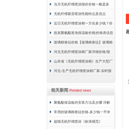
保温材料有限公司
当月无机纤维喷涂报价价格一般是多
少？
无机纤维吸音喷涂性能特点及优点
近日无机纤维喷涂棉一方在多少钱？价
格咨询
批发聚氨酯发泡保温板价格|价格表信息
玻璃棉卷毡价格【玻璃棉卷毡】玻璃棉
卷毡价格汇总
河北无机纤维喷涂棉厂家详细价格/报
价
山东省《无机纤维喷涂棉》生产大型厂
家
河北-生产无机纤维喷涂棉厂家-实时报
价
相关新闻
Related news
聚氨酯保温板的安装方法及步骤 详解
常用的玻璃棉卷毡价格-多少钱一平米
超细无机纤维喷涂《标准规范》