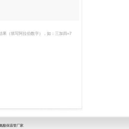
结果（填写阿拉伯数字），如：三加四=7
氨酯保温管
厂家
.