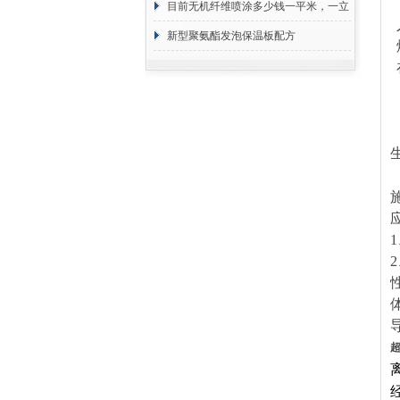
目前无机纤维喷涂多少钱一平米，一立
方 价格计算
新型聚氨酯发泡保温板配方
1
2
超