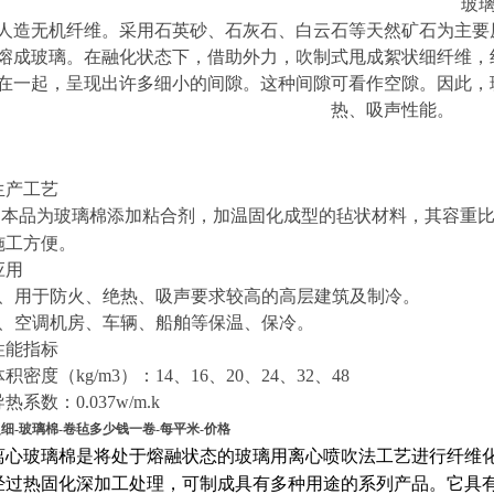
玻
人造无机纤维。采用石英砂、石灰石、白云石等天然矿石为主要
熔成玻璃。在融化状态下，借助外力，吹制式甩成絮状细纤维，
在一起，呈现出许多细小的间隙。这种间隙可看作空隙。因此，
热、吸声性能。
生产工艺
本品为玻璃棉添加粘合剂，加温固化成型的毡状材料，其容重
施工方便。
应用
、用于防火、绝热、吸声要求较高的高层建筑及制冷。
、空调机房、车辆、船舶等保温、保冷。
性能指标
体积密度（
kg/m3
）：
14
、
16
、
20
、
24
、
32
、
48
导热系数：
0.037w/m.k
细-玻璃棉-卷毡多少钱一卷-每平米-价格
离心玻璃棉是将处于熔融状态的玻璃用离心喷吹法工艺进行纤维
经过热固化深加工处理，可制成具有多种用途的系列产品。它具