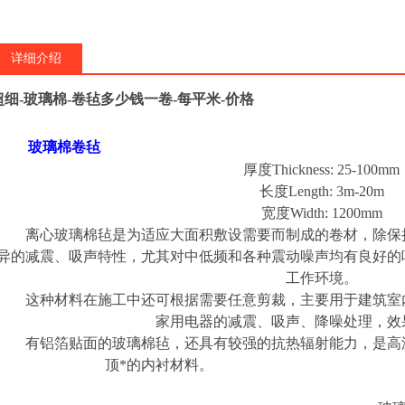
详细介绍
超细-玻璃棉-卷毡多少钱一卷-每平米-价格
玻璃棉卷毡
厚度
Thickness: 25-100mm
长度
Length: 3m-20m
宽度
Width: 1200mm
离心玻璃棉毡是为适应大面积敷设需要而制成的卷材，除保持
异的减震、吸声特性，尤其对中低频和各种震动噪声均有良好的
工作环境。
这种材料在施工中还可根据需要任意剪裁，主要用于建筑室内
家用电器的减震、吸声、降噪处理，效
有铝箔贴面的玻璃棉毡，还具有较强的抗热辐射能力，是高温
顶*的内衬材料。