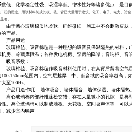
系数低、化学稳定性强、吸湿率低、憎水性好等诸多优点，是目前
分广泛的用途。用该材料制成的板、毡、管已大量用于建筑、化工、电子、电力、冶金
分显著。
由于离心玻璃棉质地柔软、纤维微细，施工中不会刺激皮肤，
热的产品。
产品用途
玻璃棉毡、吸音棉毡是一种理想的吸音及保温隔热的材料，广
算机房、冷藏库恒温；各种发电机房、泵房的降噪；音响柜、音
吸音系数：
玻璃棉毡、吸音棉毡作吸音材料使用时，在其背后留着空气层
为100-150mm范围内，空气层越厚，中、低音域的吸音率越高，
扩大至100Hz。
产品用途:作用：墙体吸音、墙体隔音、墙体保温、墙体隔热
离心玻璃棉内部纤维蓬松交错，存在大量微小的孔隙，是典型
特性。离心玻璃棉可以制成墙板、天花板、空间吸声体等，可以
间，减少室内噪声。