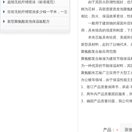
超细无机纤维喷涂《标准规范》
由于其防火防潮性能好，也常
棉为芯材，高密度硬质发泡聚氨
目前无机纤维喷涂多少钱一平米，一立
相比，防火、保温效果更佳，性
方 价格计算
新型聚氨酯发泡保温板配方
一般用于建筑物的屋面外层板
用，具有很高的强度和刚度，下
本夹芯板具有轻质、美观和良
新型原材料，起到了以钢代木、
聚氨酯复合板应用范围
聚氨酯复合板做为建筑节能保温
为一种优异的节能保温材料，其
聚氨酯夹芯板广泛应用于大型工
办公楼等领域，由于保温性能主
1
、签订产品质量保障书，承诺
-
2
、两年内产品质量跟踪服务，
3
、确因产品质量问题，我公司
产品：