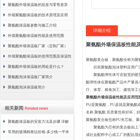
况
聚氨酯外墙保温板的批发与零售差异
外墙聚氨酯保温板的技术原理及应用
聚氨酯保温板参数与施工介绍
详细介绍
外墙聚氨酯保温板性能及使用范围
聚氨酯外墙保温板性能
聚氨酯外墙保温板厂家（定制厂家）
外墙聚氨酯保温板的使用范围及保温性
聚氨酯复合板，聚氨酯全称为聚
能
聚氨酯外墙保温板的用处是什么？
目前聚氨酯泡沫塑料应用广
聚氨酯弹性体可在较宽的硬度
聚氨酯泡沫保温板厂家简介
酯弹性体在聚氨酯产品中产量虽
聚氨酯泡沫保温板简介
疗、体育、粮食加工、建筑等工
聚氨酯外墙保温板性能及应用范
PU
是聚氨酯，
PU
皮就是聚氨酯
相关新闻
Related news
名称 聚氨酯 其质量也有好坏，
聚氨酯复合板
也称
PU
夹芯板。聚
聚氨酯保温板的安装方法及步骤 详解
聚氨酯为芯材的复合板由上下
常用的玻璃棉卷毡价格-多少钱一平米
成社会配料中心或工厂的配比混