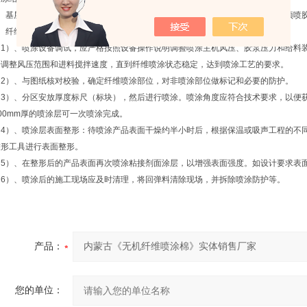
、基层表面预喷底涂层：基层表面清洁后，即可使用已配好的喷涂粘接剂对基面预喷
、纤维喷涂
（
1
）、喷涂设备调试，应严格按照设备操作说明调验喷涂主机风压、胶泵压力和给料
步调整风压范围和进料搅拌速度，直到纤维喷涂状态稳定，达到喷涂工艺的要求。
（
2
）、与图纸核对校验，确定纤维喷涂部位，对非喷涂部位做标记和必要的防护。
（
3
）、分区安放厚度标尺（标块），然后进行喷涂。喷涂角度应符合技术要求，以便获
00mm
厚的喷涂层可一次喷涂完成。
（
4
）、喷涂层表面整形：待喷涂产品表面干燥约半小时后，根据保温或吸声工程的不
整形工具进行表面整形。
（
5
）、在整形后的产品表面再次喷涂粘接剂面涂层，以增强表面强度。如设计要求表
（
6
）、喷涂后的施工现场应及时清理，将回弹料清除现场，并拆除喷涂防护等。
产品：
您的单位：