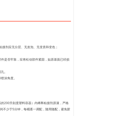
粘接剂应无分层、无发泡、无变质和变色；
埋件是否牢靠，应将松动部件紧固，如原基面已经损
通孔。
和喷涂角度。
器的
200
升刻度塑料容器）内稀释粘接剂原液，严格
间不少于
5
分钟，每桶逐一调配，随用随配，避免胶