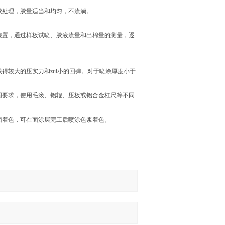
胶处理，胶量适当和均匀，不流淌。
装置，通过样板试喷、胶液流量和出棉量的测量，逐
得较大的压实力和zui小的回弹。对于喷涂厚度小于
同要求，使用毛滚、铝辊、压板或铝合金杠尺等不同
面着色，可在面涂层完工后喷涂色浆着色。