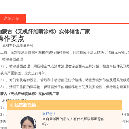
详细介绍
内蒙古《无机纤维喷涂棉》实体销售厂家
操作要点
、原材料外观质量检验
施工前，应对喷涂纤维棉和粘接剂进行抽样检验，纤维棉应干燥无结块，洁白无污物，
、喷涂基面处理
（
1
）、喷涂基面处理：用压缩空气或清水清理喷涂基面灰尘和污垢；检查吊挂件及预
坏或有严重裂缝，应先进行修补。
（
2
）、对门窗及各种设备、管线和非喷涂部位防护遮挡，堵塞费喷涂部位及通风管线
（
3
）、清理工作面的障碍物，保证喷涂手的顺畅移动空间及其安全性，保持喷射距离
内蒙古《无机纤维喷涂棉》实体销售厂家
、材料配制和调试
（
1
）、打散压缩纤维棉，连续将喷涂棉填入喷涂机内，并保持料箱内纤维材料充足。
欢迎您！
（
2
）、由专人负责按喷涂胶使用说明，使用洁净水在专业配套容器（安装有高速搅拌
来自局域网的朋友！有什么可以帮助您的
控制配制比例，不得随
意增加水量稀释，并持续开动电动搅拌器进行均匀搅拌，搅拌时
吗？
液冻结失效。