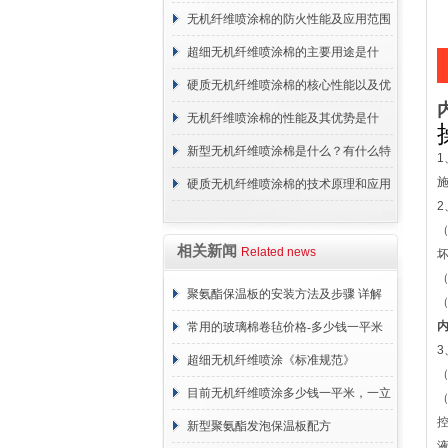
无机纤维喷涂棉的防火性能及应用范围
超细无机纤维喷涂棉的主要用途是什
么？
硬质无机纤维喷涂棉的核心性能以及优
点介绍
无机纤维喷涂棉的性能及其优势是什
么？
新型无机纤维喷涂棉是什么？有什么特
1
点？
硬质无机纤维喷涂棉的技术原理和应用
2
范围
相关新闻
Related news
聚氨酯保温板的安装方法及步骤 详解
常用的玻璃棉卷毡价格-多少钱一平米
3
超细无机纤维喷涂《标准规范》
目前无机纤维喷涂多少钱一平米，一立
方 价格计算
新型聚氨酯发泡保温板配方