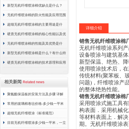
概述
新型无机纤维喷涂棉优缺点是什么？
无机纤维喷涂棉的防火性能及应用范围
超细无机纤维喷涂棉的主要用途是什
详细介绍
么？
硬质无机纤维喷涂棉的核心性能以及优
销售无机纤维喷涂棉
点介绍
无机纤维喷涂棉的性能及其优势是什
无机纤维喷涂系列产
么？
新型无机纤维喷涂棉是什么？有什么特
设备喷涂与建筑基体
新型保温、绝热、降
点？
硬质无机纤维喷涂棉的技术原理和应用
使用喷涂技术后，在
范围
传统材料
(
聚苯板、
相关新闻
问题
)
，纤维喷涂产
Related news
的整体绝热性能。
聚氨酯保温板的安装方法及步骤 详解
销售无机纤维喷涂棉
采用喷涂式施工具有
常用的玻璃棉卷毡价格-多少钱一平米
构表面．采用机械化
超细无机纤维喷涂《标准规范》
等材料表面上．解决
目前无机纤维喷涂多少钱一平米，一立
期。无机纤维喷涂表