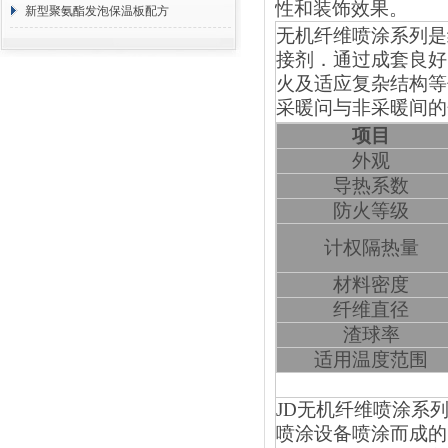
性和装饰效果。
方 价格计算
新型聚氨酯发泡保温板配方
无机纤维喷涂系列是
接剂．通过成套良好
火及适应复杂结构等
采暖问与非采暖间的
项目
外观
导热系数
防火等级
计权隔热量
材料密度
纤维直径
渣球率
适用温度范围
JD
无机纤维喷涂系
喷涂设备喷涂而成的