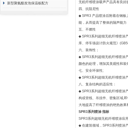
无机纤维喷涂吸声产品具有良好
方 价格计算
新型聚氨酯发泡保温板配方
四、抗阻尼性
◆
SPR3
产品喷涂后附着在钢板
能，从而提高了整体的隔声能力
五、不燃性
◆
SPR3
系列超细无机纤维喷涂
库、停车场设计防火规范》
(GB5
六、装饰性；
◆
SPR3
系列超细无机纤维喷涂
颜色的处理，增加其美观性和装
七、安全环保性
;
◆
SPR3
系列超细无机纤维喷涂
八、复杂结构的适应性：
◆
SPR3
系列超细无机纤维喷涂
构或管线、吊挂件、密集区域
,
即
大地提高了纤维喷涂的绝热效果
SPR3
系列喷涂
指标
SPR3
系列超细无机纤维喷涂应
◆
在建筑领域，
SPR3
系列喷涂