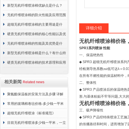
概述
新型无机纤维喷涂棉优缺点是什么？
无机纤维喷涂棉的防火性能及应用范围
超细无机纤维喷涂棉的主要用途是什
详细介绍
么？
硬质无机纤维喷涂棉的核心性能以及优
无机纤维喷涂棉价格
点介绍
无机纤维喷涂棉的性能及其优势是什
SPR3
系列喷涂
性能
么？
新型无机纤维喷涂棉是什么？有什么特
一、保温绝热性
◆
SPR3
超细无机纤维喷涂系列
点？
硬质无机纤维喷涂棉的技术原理和应用
经检测导热系数zui低可达
λ
＝
0.0
范围
在所有不燃性能的保温材料中，
相关新闻
Related news
二、整体性
◆
SPR3
产品喷涂后的保温绝热
聚氨酯保温板的安装方法及步骤 详解
形
,
与基体粘贴不牢等问题
,
大大
无机纤维喷涂棉价格
常用的玻璃棉卷毡价格-多少钱一平米
三、吸声降噪性
超细无机纤维喷涂《标准规范》
◆
SPR3
产品经特殊喷涂工艺施
目前无机纤维喷涂多少钱一平米，一立
的传播路径和时间，进而增加了