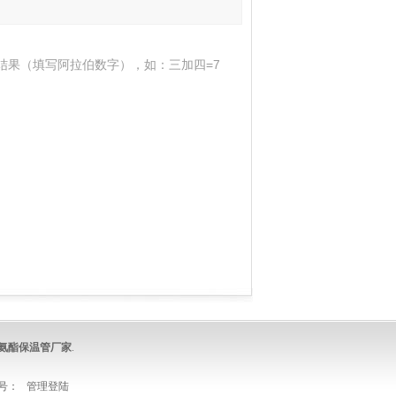
结果（填写阿拉伯数字），如：三加四=7
氨酯保温管
厂家
.
号：
管理登陆