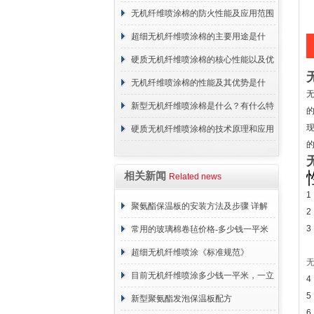
无机纤维喷涂棉的防火性能及应用范围
超细无机纤维喷涂棉的主要用途是什
么？
硬质无机纤维喷涂棉的核心性能以及优
点介绍
无机纤维喷涂棉的性能及其优势是什
么？
新型无机纤维喷涂棉是什么？有什么特
点？
硬质无机纤维喷涂棉的技术原理和应用
范围
相关新闻
Related news
1
聚氨酯保温板的安装方法及步骤 详解
2
3
常用的玻璃棉卷毡价格-多少钱一平米
超细无机纤维喷涂《标准规范》
目前无机纤维喷涂多少钱一平米，一立
4
5
方 价格计算
新型聚氨酯发泡保温板配方
6