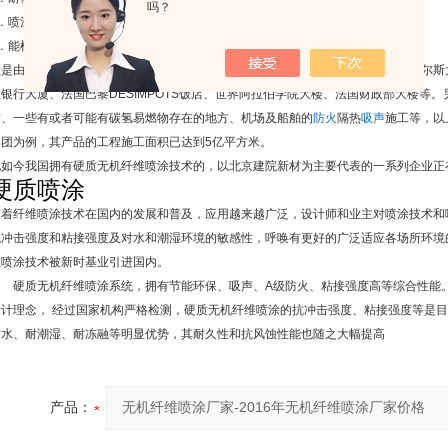
吗？
．喷涂后形成的复杂孔隙起到
吸音
、
保温
作用。
．能根据用户需要做外观装饰。
正是由于以上特点，无机纤维喷涂在国外已经得到了广泛的应用。例如芝加哥的西尔斯
根银行大厦、法国巴黎
DESIMPOTS
饭店、世界阿拉伯学院大楼、法国财政部大楼等。
站、一些有或者可能有碳氢易燃物存在的地方、机场及船舶的
防火
隔热
吸声
施工等，以
集团为例，其产品的工程施工面积已达到
5
亿平方米。
现如今我国拥有硬质无机纤维喷涂技术的，以北京建院新材为主要代表的一系列企业正
硬质喷涂
随着纤维喷涂技术在国内的发展和普及，应用越来越广泛，设计师和业主对喷涂技术和
抗冲击强度和粘接强度及对水和潮湿环境的敏感性，呼唤有更好的广泛适应各场所环境
维喷涂技术被新时基业引进国内。
硬质无机纤维喷涂系统，拥有节能环保、吸声、
A
级防火、粘接强度高等综合性能
设计理念，
经过国家机构严格检测，硬质无机纤维喷涂的抗冲击强度、粘接强度等是目
耐水、耐潮湿、耐冻融等明显优势，其耐久性和抗风蚀性能也随之大幅提高
产品：