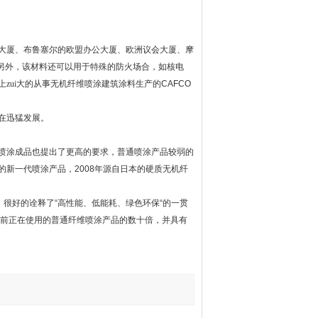
大厦、布鲁塞尔的欧盟办公大厦、欧洲议会大厦、摩
另外，该材料还可以用于特殊的防火场合，如核电
上zui大的从事无机纤维喷涂建筑涂料生产的
CAFCO
在迅猛发展。
喷涂成品也提出了更高的要求，普通喷涂产品较弱的
的新一代喷涂产品，
2008
年源自日本的硬质无机纤
。很好的诠释了
“
高性能、低能耗、绿色环保
“
的一贯
前正在使用的普通纤维喷涂产品的数十倍，并具有