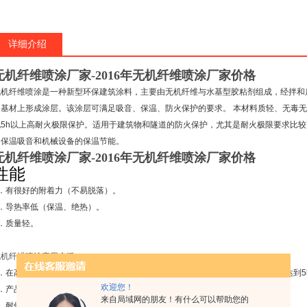
详细介绍
无机纤维喷涂厂家-2016年无机纤维喷涂厂家价格
无机纤维喷涂是一种新型环保建筑涂料，主要由无机纤维与水基型胶粘剂组成，经拌和
的基材上形成涂层。该涂层可满足吸音、保温、防火保护的要求。
本材料质轻、无毒无
现
5h
以上高耐火极限保护。适用于建筑物和隧道的防火保护，尤其是耐火极限要求比较
的保温吸音和机械设备的保温节能。
无机纤维喷涂厂家-2016年无机纤维喷涂厂家价格
性能
．有很好的附着力（不易脱落）。
．导热率低（保温、绝热）。
．质量轻。
无机纤维喷涂应用广泛
．在高温火场中，厚度没有明显变化，涂层不熔化、不脱落，能够使被保护构件达到
5
欢迎您！
．产品经济，包括材料费、生产费和施工费的总费用低。
来自局域网的朋友！有什么可以帮助您的
．耐候性好，能长时间经受昼夜温差和四季温差以及紫外线的侵袭。