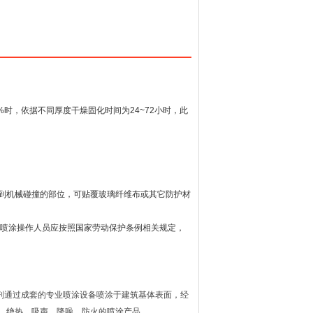
%
时，依据不同厚度干燥固化时间为
24~72
小时，此
到机械碰撞的部位，可贴覆玻璃纤维布或其它防护材
喷涂操作人员应按照国家劳动保护条例相关规定，
剂通过成套的专业喷涂设备喷涂于建筑基体表面，经
、绝热、吸声、降噪、防火的喷涂产品。