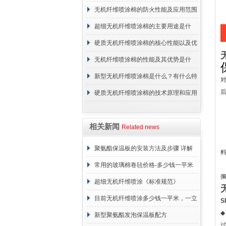
无机纤维喷涂棉的防火性能及应用范围
超细无机纤维喷涂棉的主要用途是什
么？
硬质无机纤维喷涂棉的核心性能以及优
点介绍
无机纤维喷涂棉的性能及其优势是什
么？
新型无机纤维喷涂棉是什么？有什么特
点？
硬质无机纤维喷涂棉的技术原理和应用
范围
相关新闻
Related news
聚氨酯保温板的安装方法及步骤 详解
常用的玻璃棉卷毡价格-多少钱一平米
超细无机纤维喷涂《标准规范》
目前无机纤维喷涂多少钱一平米，一立
S
◆
方 价格计算
新型聚氨酯发泡保温板配方