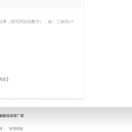
结果（填写阿拉伯数字），如：三加四=7
供应】
氨酯保温管
厂家
.
号：
管理登陆