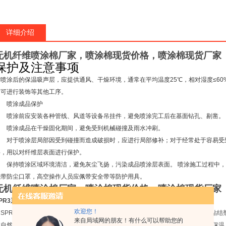
详细介绍
无机纤维喷涂棉厂家，喷涂棉现货价格，喷涂棉现货厂家
保护及注意事项
对喷涂后的保温吸声层，应提供通风、干燥环境，通常在平均温度
25
℃
，相对湿度
≤60
后可进行装饰等其他工序。
喷涂成品保护
喷涂前应安装各种管线、风道等设备吊挂件，避免喷涂完工后在基面钻孔、剔凿。
喷涂成品在干燥固化期间，避免受到机械碰撞及雨水冲刷。
对于喷涂层局部因受到碰撞而造成破损时，应进行局部修补；对于经常处于容易受
料，用以对纤维层表面进行保护。
保持喷涂区域环境清洁，避免灰尘飞扬，污染成品喷涂层表面。
喷涂施工过程中，
佩带防尘口罩，高空操作人员应佩带安全带等防护用具。
无机纤维喷涂棉厂家，喷涂棉现货价格，喷涂棉现货厂家
PR3
系列喷涂
综述
欢迎您！
SPR3
系列超细无机纤维喷涂系列产品是由超细无机纤维棉和
SPR
水基特种环保粘结
来自局域网的朋友！有什么可以帮助您的
过自然干燥后，形成密闭、无接缝、整体稳定、有弹性的涂层。是一种新型环保的保温