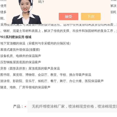
吗？
使用喷涂技术后，在建筑表面形成类似地毯质地的密闭保温和吸声层，从根本上解决
接缝多、安装工序复杂、易老化、变形等问题，纤维喷涂产品能够更好地解决能源损耗
性能。
采用喷涂式施工可满足设计师的设计随意性。适用于任何复杂结构及异型结构表面，
璃、钢材、混凝土等材料表面上，解决了传统的支撑、吊挂件和加固材料的复杂工序，
PR3
系列喷涂应用
领域
地下室顶棚的保温（采暖间与非采暖间的分隔区域）
幕墙式建筑外墙保温
(
须覆膜
)
设备机房、电梯井的保温隔声
压型钢板屋面底面的保温吸声
异形（圆形及拱形）屋顶底面的吸声及保温
图书馆、展览馆、博物馆、会议厅、教堂、学校、挑台等吸声保温
游泳馆、影剧院、音乐厅、候机厅、餐厅、舞厅、办公大楼、医院保温吸声
隧道、地铁、厂房等领域的保温吸声
产品：