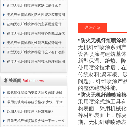
概述
新型无机纤维喷涂棉优缺点是什么？
无机纤维喷涂棉的防火性能及应用范围
超细无机纤维喷涂棉的主要用途是什
详细介绍
么？
硬质无机纤维喷涂棉的核心性能以及优
*防火无机纤维喷涂棉
点介绍
无机纤维喷涂棉的性能及其优势是什
无机纤维喷涂系列产
么？
新型无机纤维喷涂棉是什么？有什么特
设备喷涂与建筑基体
新型保温、绝热、降
点？
硬质无机纤维喷涂棉的技术原理和应用
使用喷涂技术后，在
范围
传统材料
(
聚苯板、
相关新闻
问题
)
，纤维喷涂产
Related news
的整体绝热性能。
聚氨酯保温板的安装方法及步骤 详解
*防火无机纤维喷涂棉
采用喷涂式施工具有
常用的玻璃棉卷毡价格-多少钱一平米
构表面．采用机械化
超细无机纤维喷涂《标准规范》
等材料表面上．解决
目前无机纤维喷涂多少钱一平米，一立
期。无机纤维喷涂表