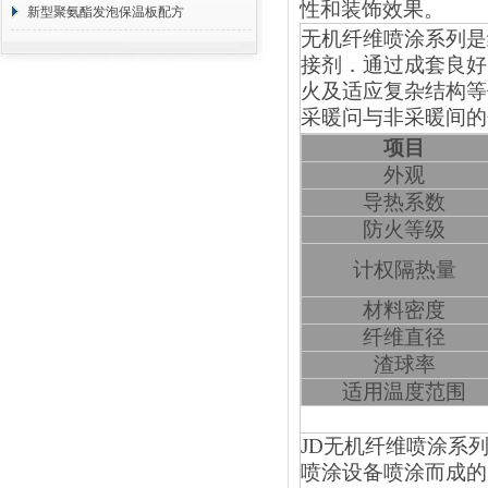
性和装饰效果。
方 价格计算
新型聚氨酯发泡保温板配方
无机纤维喷涂系列是
接剂．通过成套良好
火及适应复杂结构等
采暖问与非采暖间的
项目
外观
导热系数
防火等级
计权隔热量
材料密度
纤维直径
渣球率
适用温度范围
JD
无机纤维喷涂系
喷涂设备喷涂而成的