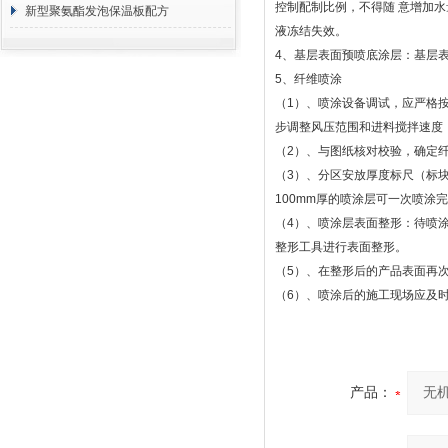
控制配制比例，不得随
意增加水
方 价格计算
新型聚氨酯发泡保温板配方
液冻结失效。
4
、基层表面预喷底涂层：基层
5
、纤维喷涂
（
1
）、喷涂设备调试，应严格
步调整风压范围和进料搅拌速度
（
2
）、与图纸核对校验，确定
（
3
）、分区安放厚度标尺（标块
100mm
厚的喷涂层可一次喷涂完
（
4
）、喷涂层表面整形：待喷
整形工具进行表面整形。
（
5
）、在整形后的产品表面再
（
6
）、喷涂后的施工现场应及
产品：