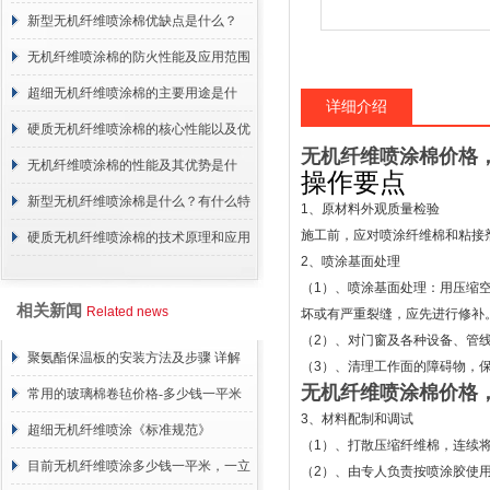
概述
新型无机纤维喷涂棉优缺点是什么？
无机纤维喷涂棉的防火性能及应用范围
超细无机纤维喷涂棉的主要用途是什
详细介绍
么？
硬质无机纤维喷涂棉的核心性能以及优
无机纤维喷涂棉价格
点介绍
无机纤维喷涂棉的性能及其优势是什
操作要点
么？
新型无机纤维喷涂棉是什么？有什么特
1
、原材料外观质量检验
施工前，应对喷涂纤维棉和粘接
点？
硬质无机纤维喷涂棉的技术原理和应用
2
、喷涂基面处理
范围
（
1
）、喷涂基面处理：用压缩
相关新闻
Related news
坏或有严重裂缝，应先进行修补
（
2
）、对门窗及各种设备、管
聚氨酯保温板的安装方法及步骤 详解
（
3
）、清理工作面的障碍物，
无机纤维喷涂棉价格
常用的玻璃棉卷毡价格-多少钱一平米
3
、材料配制和调试
超细无机纤维喷涂《标准规范》
（
1
）、打散压缩纤维棉，连续
目前无机纤维喷涂多少钱一平米，一立
（
2
）、由专人负责按喷涂胶使