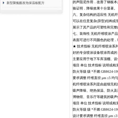
的声阻尼作用．改善了钢板本
方 价格计算
新型聚氨酯发泡保温板配方
验证明．降噪效果十分显著。
六、复杂结构的适应性 无机
可以在任意复杂(异型)结构
展示了其产品的可塑性和完整
七、装饰性 无机纤维喷涂产
表面可进行不同颜色的处理．
★ 技术指标 无机纤维喷涂
好的专业喷涂设备喷涂而成的
主要应用于地下车库顶棚、设
项目 单位 技术指标 说明或检测依据
防火等级 级 *不燃 GB8624-199
要求调整 纤维直径 μm ≤5 均匀柔
机纤维喷涂系列是由超细无机
吸声降噪、绝热保温、防火及
博物馆、音乐厅等建筑的吸声
项目 单位 技术指标 说明或检测依据
防火等级 级 *不燃 GB8624-1997
设计要求调整 纤维直径 μm ≤3 均