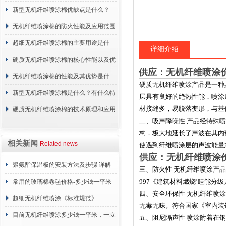
概述
新型无机纤维喷涂棉优缺点是什么？
无机纤维喷涂棉的防火性能及应用范围
超细无机纤维喷涂棉的主要用途是什
详细介绍
么？
硬质无机纤维喷涂棉的核心性能以及优
供应：无机纤维喷涂
点介绍
无机纤维喷涂棉的性能及其优势是什
硬质无机纤维喷涂产品是一种具
么？
新型无机纤维喷涂棉是什么？有什么特
层具有良好的绝热性能．喷涂
材接缝多，易脱落变形，与基
点？
硬质无机纤维喷涂棉的技术原理和应用
二、吸声降噪性 产品经特殊
范围
构．极大地延长了声波在其内
相关新闻
Related news
使遇到纤维喷涂层的声波能量
供应：无机纤维喷涂
聚氨酯保温板的安装方法及步骤 详解
三、防火性 无机纤维喷涂产品
997《建筑材料燃烧’眭能分
常用的玻璃棉卷毡价格-多少钱一平米
四、安全环保性 无机纤维喷
超细无机纤维喷涂《标准规范》
无毒无味。符合国家《室内装饰
目前无机纤维喷涂多少钱一平米，一立
五、阻尼隔声性 喷涂附着在