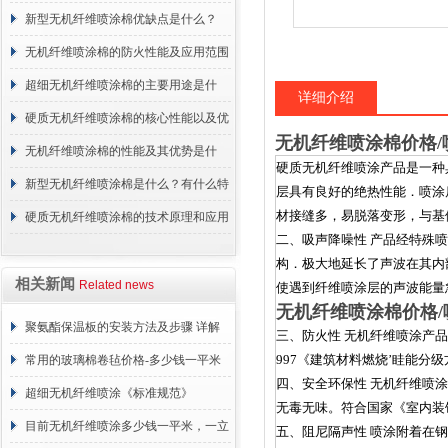
概述
新型无机纤维喷涂棉优缺点是什么？
无机纤维喷涂棉的防火性能及应用范围
超细无机纤维喷涂棉的主要用途是什
详细介绍
么？
硬质无机纤维喷涂棉的核心性能以及优
无机纤维喷涂棉价格/
点介绍
无机纤维喷涂棉的性能及其优势是什
硬质无机纤维喷涂产品是一种具
么？
新型无机纤维喷涂棉是什么？有什么特
层具有良好的绝热性能．喷涂
材接缝多，易脱落变形，与基
点？
硬质无机纤维喷涂棉的技术原理和应用
二、吸声降噪性 产品经特殊
范围
构．极大地延长了声波在其内
相关新闻
Related news
使遇到纤维喷涂层的声波能量
无机纤维喷涂棉价格/
聚氨酯保温板的安装方法及步骤 详解
三、防火性 无机纤维喷涂产品
997《建筑材料燃烧’眭能分
常用的玻璃棉卷毡价格-多少钱一平米
四、安全环保性 无机纤维喷
超细无机纤维喷涂《标准规范》
无毒无味。符合国家《室内装饰
目前无机纤维喷涂多少钱一平米，一立
五、阻尼隔声性 喷涂附着在