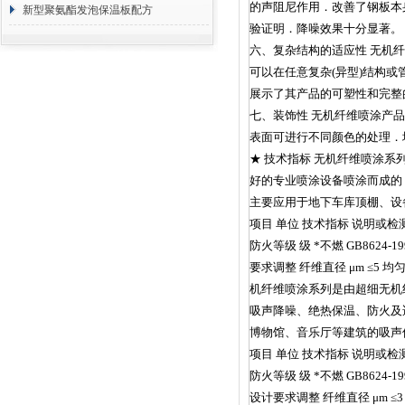
的声阻尼作用．改善了钢板本
方 价格计算
新型聚氨酯发泡保温板配方
验证明．降噪效果十分显著。
六、复杂结构的适应性 无机
可以在任意复杂(异型)结构
展示了其产品的可塑性和完整
七、装饰性 无机纤维喷涂产
表面可进行不同颜色的处理．
★ 技术指标 无机纤维喷涂
好的专业喷涂设备喷涂而成的
主要应用于地下车库顶棚、设
项目 单位 技术指标 说明或检测依据
防火等级 级 *不燃 GB8624-199
要求调整 纤维直径 μm ≤5 均匀柔
机纤维喷涂系列是由超细无机
吸声降噪、绝热保温、防火及
博物馆、音乐厅等建筑的吸声
项目 单位 技术指标 说明或检测依据
防火等级 级 *不燃 GB8624-1997
设计要求调整 纤维直径 μm ≤3 均